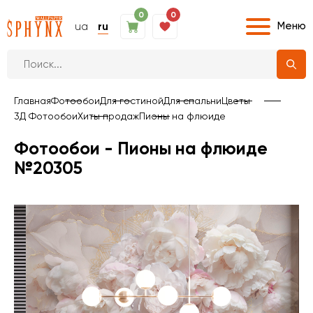
0
0
Меню
ua
ru
Главная
Фотообои
Для гостиной
Для спальни
Цветы
3Д Фотообои
Хиты продаж
Пионы на флюиде
Фотообои - Пионы на флюиде
№20305