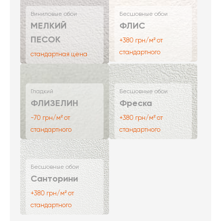
Виниловые обои
Бесшовные обои
МЕЛКИЙ
ФЛИС
ПЕСОК
+380 грн/м² от
стандартного
стандартная цена
Гладкий
Бесшовные обои
ФЛИЗЕЛИН
Фреска
-70 грн/м² от
+380 грн/м² от
стандартного
стандартного
Бесшовные обои
Санторини
+380 грн/м² от
стандартного