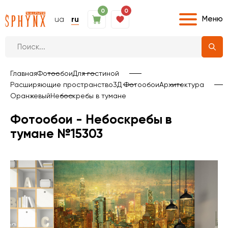
0
0
Меню
ua
ru
Главная
Фотообои
Для гостиной
Расширяющие пространство
3Д Фотообои
Архитектура
Оранжевый
Небоскребы в тумане
Фотообои - Небоскребы в
тумане №15303