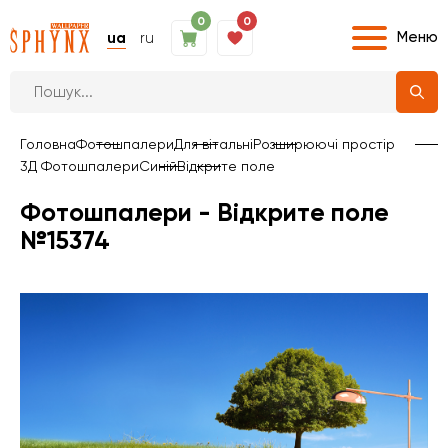
0
0
Меню
ua
ru
Головна
Фотошпалери
Для вітальні
Розширюючі простір
3Д Фотошпалери
Синій
Відкрите поле
Фотошпалери - Відкрите поле
№15374