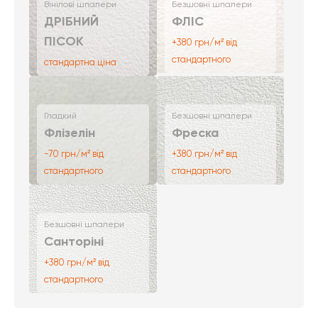
Вінілові шпалери
Безшовні шпалери
ДРІБНИЙ
ФЛІС
ПІСОК
+380 грн/м² від
стандартного
стандартна ціна
Гладкий
Безшовні шпалери
Флізелін
Фреска
-70 грн/м² від
+380 грн/м² від
стандартного
стандартного
Безшовні шпалери
Санторіні
+380 грн/м² від
стандартного