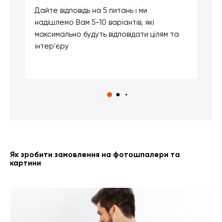
Дайте відповідь на 5 питань і ми
В
надішлемо Вам 5-10 варіантів, які
д
максимально будуть відповідати цілям та
б
інтер'єру
о
с
Як зробити замовлення на фотошпалери та
картини