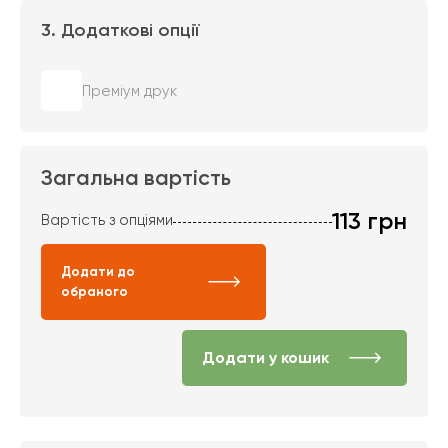
3. Додаткові опції
Преміум друк
Загальна вартість
113
грн
Вартість з опціями
Додати до
обраного
Додати у кошик