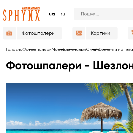
ua
ru
Фотошпалери
Картини
Головна
Фотошпалери
Море
Для спальні
Синій
Шезлонги на пляж
Фотошпалери - Шезлон