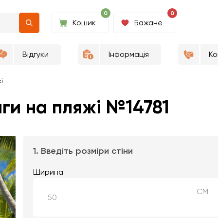
0
0
Кошик
Бажане
Відгуки
Інформація
Ко
і
ги на пляжі №14781
1. Введіть розміри стіни
Ширина
СМ