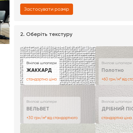
Застосувати розмір
2. Оберіть текстуру
Вінілові шпалери
Вінілові шпалери
ЖАККАРД
Полотно
стандартна ціна
+60 грн/м² від с
Вінілові шпалери
Вінілові шпалери
ВЕЛЬВЕТ
ДРІБНИЙ ПІ
+30 грн/м² від стандартного
стандартна ціна