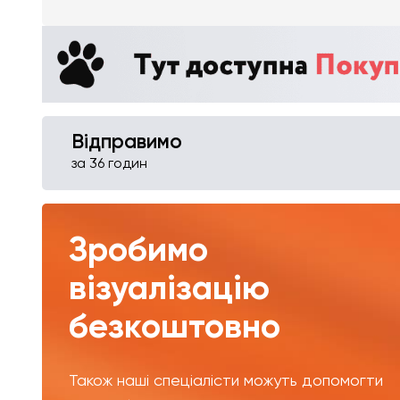
Відправимо
за 36 годин
Зробимо
візуалізацію
безкоштовно
Також наші спеціалісти можуть допомогти