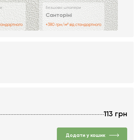
и
Безшовні шпалери
Санторіні
стандартного
+380 грн/м² від стандартного
113
грн
Додати у кошик