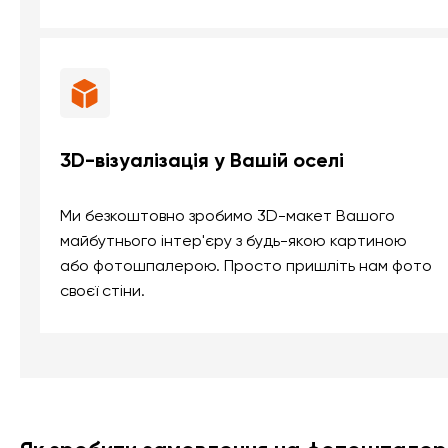
3D-візуалізація у Вашій оселі
Ми безкоштовно зробимо 3D-макет Вашого
майбутнього інтер'єру з будь-якою картиною
або фотошпалерою. Просто пришліть нам фото
своєї стіни.