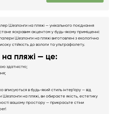
лер Шезлонги на пляжі — унікального поєднання
 стане яскравим акцентом у будь-якому приміщенні:
ошпалери Шезлонги на пляжі виготовлені з екологічно
високу стійкість до вологи та ультрафіолету.
на пляжі — це:
ною здатністю;
ня;
вписуються в будь-який стиль інтер’єру — від
 Шезлонги на пляжі, ви обираєте якість, естетику
ьності вашому простору — прикрасьте стіни
per!