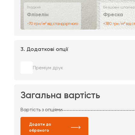
Гладкий
Безшовні шпалер
Флізелін
Фреска
-70 грн/м² від стандартного
+380 грн/м² від 
3. Додаткові опції
Преміум друк
Загальна вартість
Вартість з опціями
Додати до
обраного