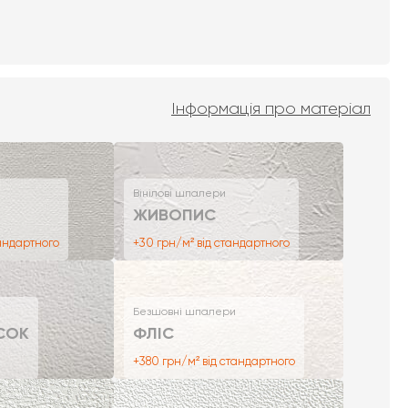
Інформація про матеріал
Вінілові шпалери
ЖИВОПИС
тандартного
+30 грн/м² від стандартного
Безшовні шпалери
СОК
ФЛІС
+380 грн/м² від стандартного