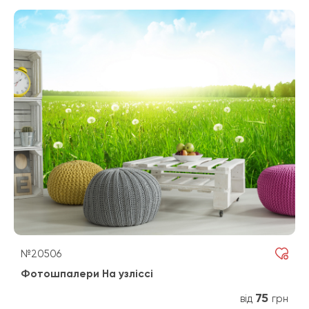
№20506
Фотошпалери На узліссі
75
від
грн