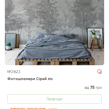
№21623
Фотошпалери Сірий ліс
75
від
грн
Природа
ДИВИТИСЬ ДЕТАЛЬНІШЕ