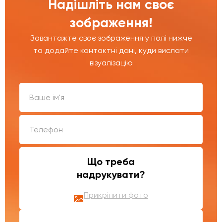
Надішліть нам своє
зображення!
Завантажте своє зображення у полі нижче
та додайте контактні дані, куди вислати
візуалізацію
Що треба
надрукувати?
Прикріпити фото