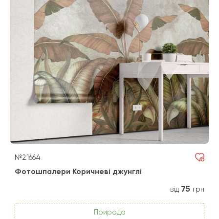
№21664
Фотошпалери Коричневі джунглі
75
від
грн
Природа