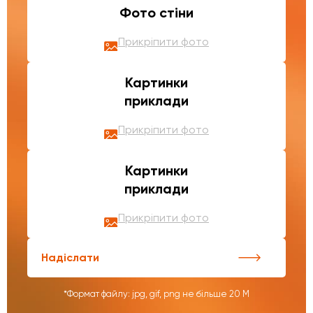
Фото стіни
Прикріпити фото
Картинки
приклади
Прикріпити фото
Картинки
приклади
Прикріпити фото
Надіслати
*Формат файлу: jpg, gif, png не більше 20 М