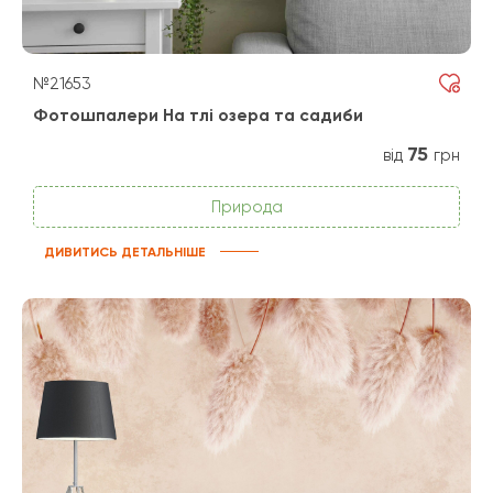
№21653
Фотошпалери На тлі озера та садиби
75
від
грн
Природа
ДИВИТИСЬ ДЕТАЛЬНІШЕ