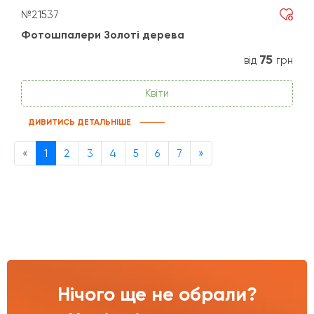
№21537
Фотошпалери Золоті дерева
75
від
грн
Квіти
ДИВИТИСЬ ДЕТАЛЬНІШЕ
Previous
Next
«
1
2
3
4
5
6
7
»
Нічого ще не обрали?