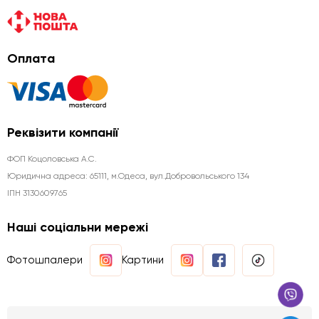
Оплата
Реквізити компанії
ФОП Коцоловська А.С.
Юридична aдреса: 65111, м.Одеса, вул.Добровольського 134
ІПН 3130609765
Наші соціальни мережі
Фотошпалери
Картини