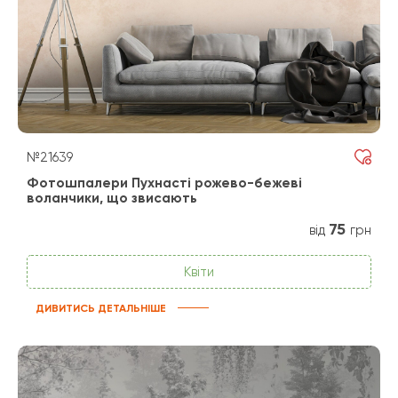
№21639
Фотошпалери Пухнасті рожево-бежеві
воланчики, що звисають
75
від
грн
Квіти
ДИВИТИСЬ ДЕТАЛЬНІШЕ