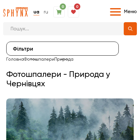
0
0
Меню
ua
ru
Фiльтри
Головна
Фотошпалери
Природа
Фотошпалери - Природа у
Чернівцях