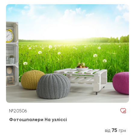
№20506
Фотошпалери На узліссі
75
від
грн