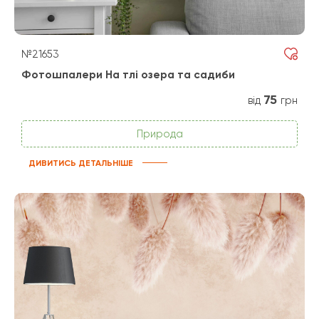
№21653
Фотошпалери На тлі озера та садиби
75
від
грн
Природа
ДИВИТИСЬ ДЕТАЛЬНІШЕ