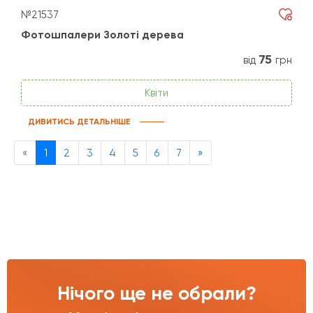
№21537
Фотошпалери Золоті дерева
75
від
грн
Квіти
ДИВИТИСЬ ДЕТАЛЬНІШЕ
Previous
Next
«
1
2
3
4
5
6
7
»
Нічого ще не обрали?