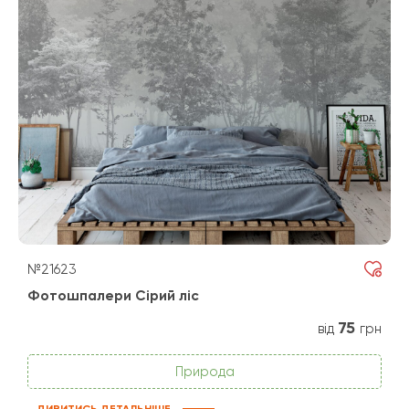
№21623
Фотошпалери Сірий ліс
75
від
грн
Природа
ДИВИТИСЬ ДЕТАЛЬНІШЕ