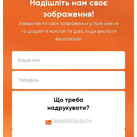
Надішліть нам своє
зображення!
Завантажте своє зображення у полі нижче
та додайте контактні дані, куди вислати
візуалізацію
Що треба
надрукувати?
Прикріпити фото