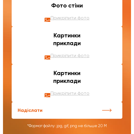
Фото стіни
Прикріпити фото
Картинки
приклади
Прикріпити фото
Картинки
приклади
Прикріпити фото
Надіслати
*Формат файлу: jpg, gif, png не більше 20 М