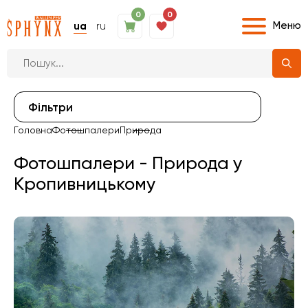
0
0
Меню
ua
ru
Фiльтри
Головна
Фотошпалери
Природа
Фотошпалери - Природа у
Кропивницькому