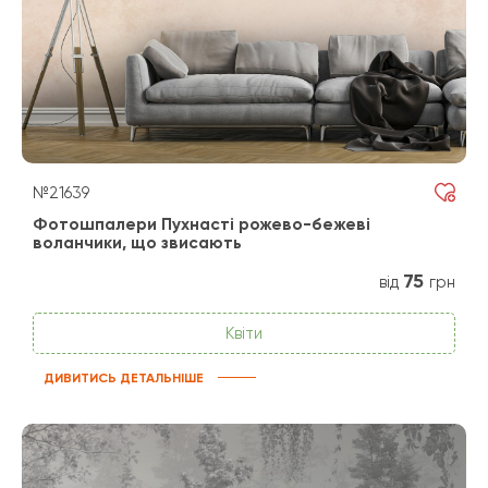
№21639
Фотошпалери Пухнасті рожево-бежеві
воланчики, що звисають
75
від
грн
Квіти
ДИВИТИСЬ ДЕТАЛЬНІШЕ