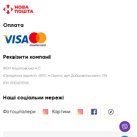
Оплата
Реквізити компанії
ФОП Коцоловська А.С.
Юридична aдреса: 65111, м.Одеса, вул.Добровольського 134
ІПН 3130609765
Наші соціальни мережі
Фотошпалери
Картини