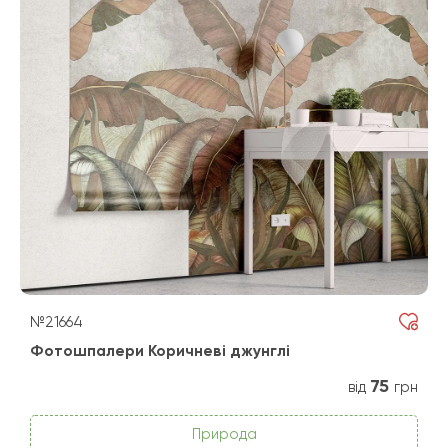
№21664
Фотошпалери Коричневі джунглі
75
від
грн
Природа