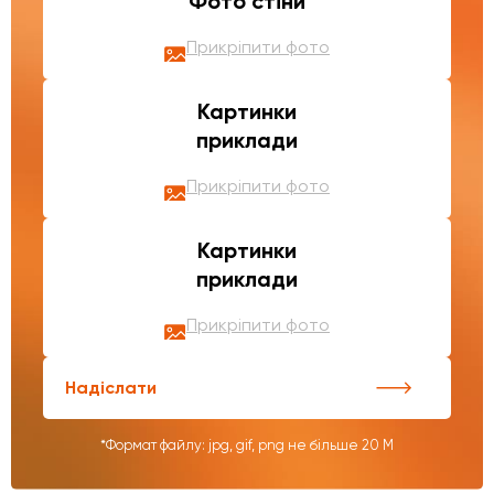
Фото стіни
Прикріпити фото
Картинки
приклади
Прикріпити фото
Картинки
приклади
Прикріпити фото
Надіслати
*Формат файлу: jpg, gif, png не більше 20 М