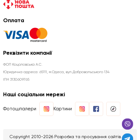
Оплата
Реквізити компанії
ФОП Коцоловська А.С.
Юридична aдреса: 65111, м.Одеса, вул.Добровольського 134
ІПН 3130609765
Наші соціальни мережі
Фотошпалери
Картини
Copyright 2010-2026 Розробка та просування сайтів