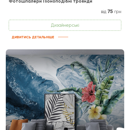
Фотошпалери Піоноподібні троянди
75
від
грн
Дизайнерські
ДИВИТИСЬ ДЕТАЛЬНІШЕ