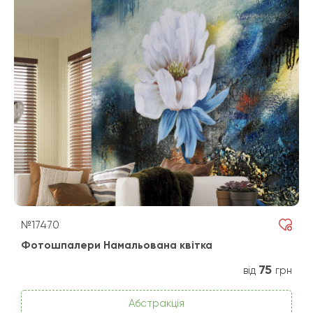
№17470
Фотошпалери Намальована квітка
75
від
грн
Абстракція