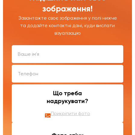
зображення!
Завантажте своє зображення у полі нижче
та додайте контактні дані, куди вислати
візуалізацію
Що треба
надрукувати?
Прикріпити фото