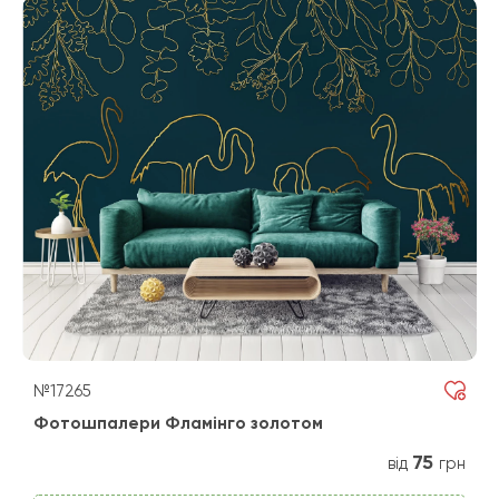
№17265
Фотошпалери Фламінго золотом
75
від
грн