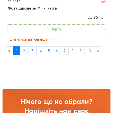
№15519
Фотошпалери М'які квіти
75
від
грн
Квіти
ДИВИТИСЬ ДЕТАЛЬНІШЕ
Previous
Next
«
1
2
3
4
5
6
7
8
9
10
»
Нічого ще не обрали?
Надішліть нам своє