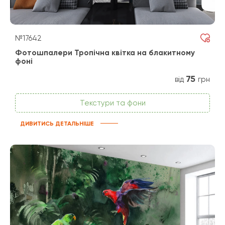
№17642
Фотошпалери Тропічна квітка на блакитному
фоні
75
від
грн
Текстури та фони
ДИВИТИСЬ ДЕТАЛЬНІШЕ