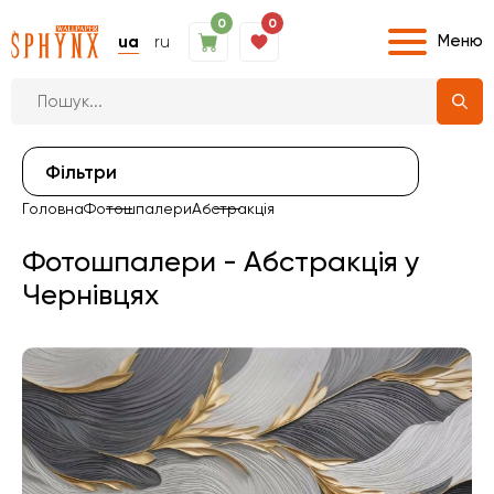
0
0
Меню
ua
ru
Фiльтри
Головна
Фотошпалери
Абстракція
Фотошпалери - Абстракція у
Чернівцях