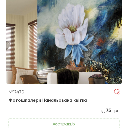
№17470
Фотошпалери Намальована квітка
75
від
грн
Абстракція