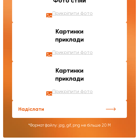
Фото стіни
Прикріпити фото
Картинки
приклади
Прикріпити фото
Картинки
приклади
Прикріпити фото
Надіслати
*Формат файлу: jpg, gif, png не більше 20 М