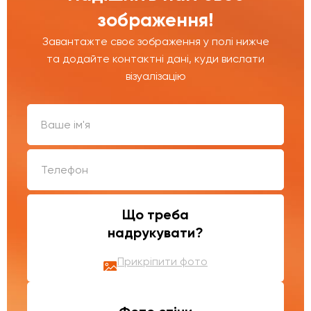
зображення!
Завантажте своє зображення у полі нижче
та додайте контактні дані, куди вислати
візуалізацію
Що треба
надрукувати?
Прикріпити фото