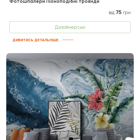
Фотошпалери Піоноподібні троянди
75
від
грн
Дизайнерські
ДИВИТИСЬ ДЕТАЛЬНІШЕ