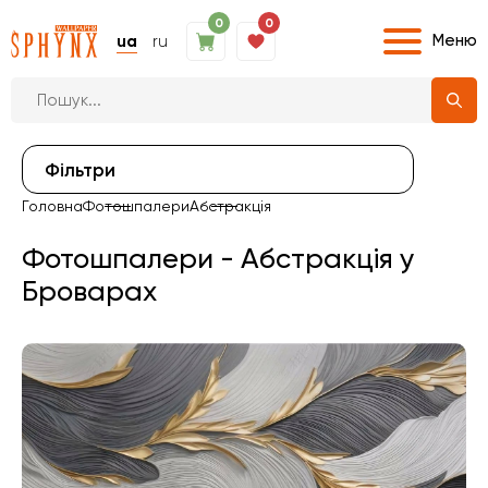
0
0
Меню
ua
ru
Фiльтри
Головна
Фотошпалери
Абстракція
Фотошпалери - Абстракція у
Броварах