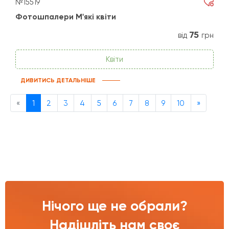
№15519
Фотошпалери М'які квіти
75
від
грн
Квіти
ДИВИТИСЬ ДЕТАЛЬНІШЕ
Previous
Next
«
1
2
3
4
5
6
7
8
9
10
»
Нічого ще не обрали?
Надішліть нам своє