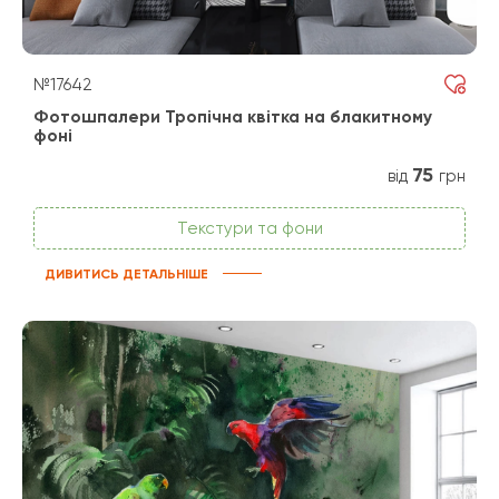
№17642
Фотошпалери Тропічна квітка на блакитному
фоні
75
від
грн
Текстури та фони
ДИВИТИСЬ ДЕТАЛЬНІШЕ