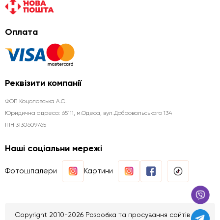
Оплата
Реквізити компанії
ФОП Коцоловська А.С.
Юридична aдреса: 65111, м.Одеса, вул.Добровольського 134
ІПН 3130609765
Наші соціальни мережі
Фотошпалери
Картини
Copyright 2010-2026 Розробка та просування сайтів