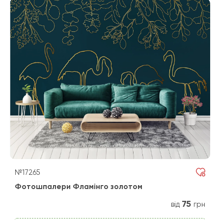
№17265
Фотошпалери Фламінго золотом
75
від
грн