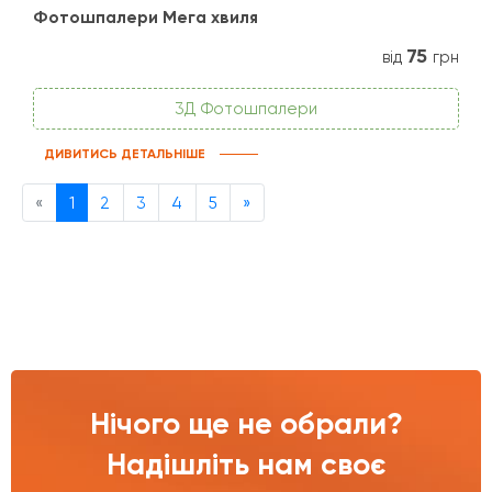
Фотошпалери Мега хвиля
75
від
грн
3Д Фотошпалери
ДИВИТИСЬ ДЕТАЛЬНІШЕ
Previous
Next
«
1
2
3
4
5
»
Нічого ще не обрали?
Надішліть нам своє