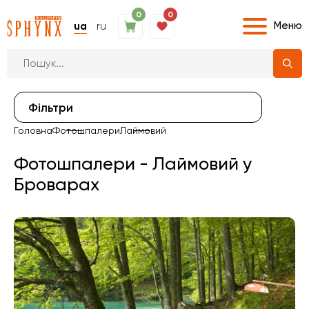
0
0
Меню
ua
ru
Фiльтри
Головна
Фотошпалери
Лаймовий
Фотошпалери - Лаймовий у
Броварах