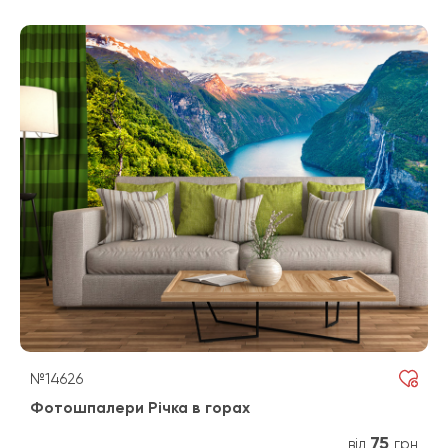
№14626
Фотошпалери Річка в горах
75
від
грн