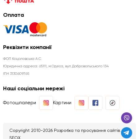
Оплата
Реквізити компанії
ФОП Коцоловська А.С.
Юридична aдреса: 65111, м.Одеса, вул.Добровольського 134
ІПН 3130609765
Наші соціальни мережі
Фотошпалери
Картини
Copyright 2010-2026 Розробка та просування сайтів
SEOX