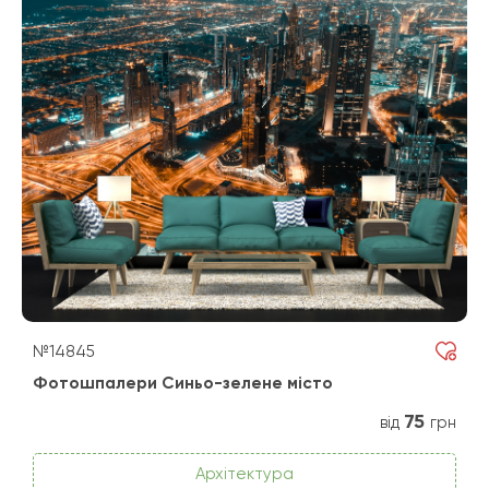
№14845
Фотошпалери Синьо-зелене місто
75
від
грн
Архітектура