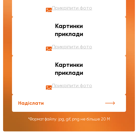
Прикріпити фото
Картинки
приклади
Прикріпити фото
Картинки
приклади
Прикріпити фото
Надіслати
*Формат файлу: jpg, gif, png не більше 20 М