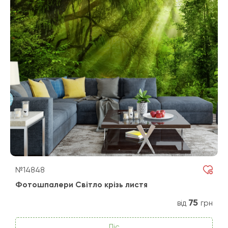
№14848
Фотошпалери Світло крізь листя
75
від
грн
Ліс