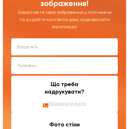
зображення!
Завантажте своє зображення у полі нижче
та додайте контактні дані, куди вислати
візуалізацію
Що треба
надрукувати?
Прикріпити фото
Фото стіни