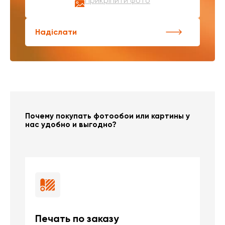
Прикріпити фото
Надіслати
Почему покупать фотообои или картины у
нас удобно и выгодно?
Печать по заказу
Б