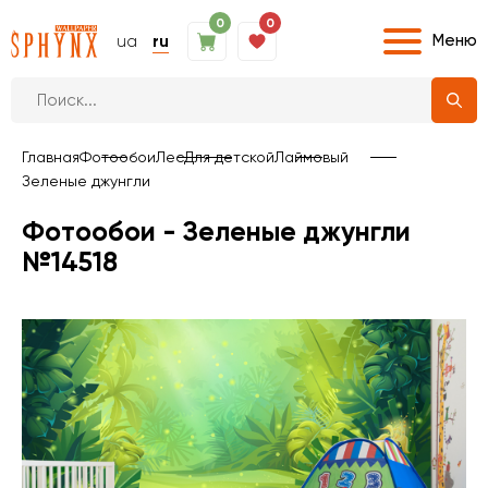
0
0
Меню
ua
ru
Главная
Фотообои
Лес
Для детской
Лаймовый
Зеленые джунгли
Фотообои - Зеленые джунгли
№14518