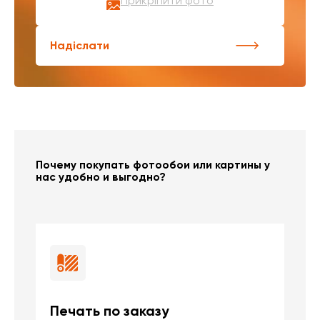
Прикріпити фото
Надіслати
Почему покупать фотообои или картины у
нас удобно и выгодно?
Печать по заказу
Б