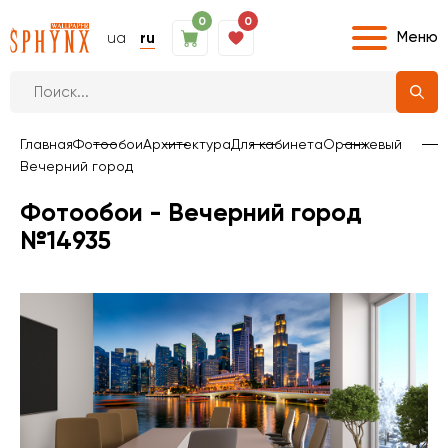
0
0
Меню
ua
ru
Главная
Фотообои
Архитектура
Для кабинета
Оранжевый
Вечерний город
Фотообои - Вечерний город
№14935