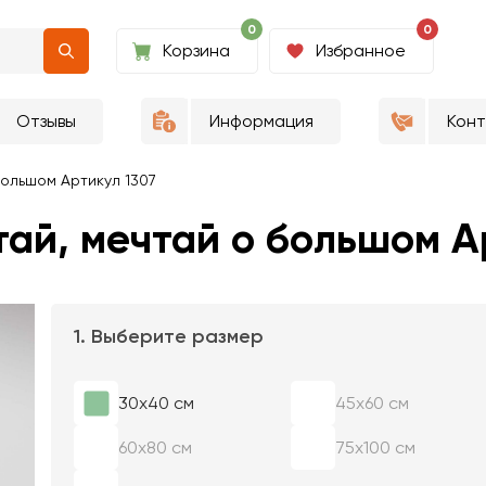
0
0
Корзина
Избранное
Отзывы
Информация
Кон
большом Артикул 1307
тай, мечтай о большом А
1. Выберите размер
30х40 см
45х60 см
60х80 см
75х100 см