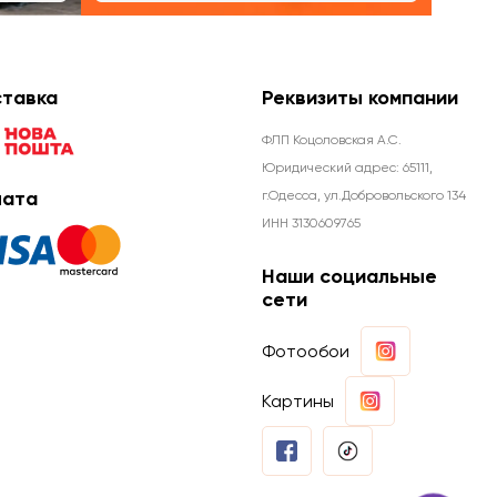
тавка
Реквизиты компании
ФЛП Коцоловская А.С.
Юридический адрес: 65111,
ата
г.Одесса, ул.Добровольского 134
ИНН 3130609765
Наши социальные
сети
Фотообои
Картины