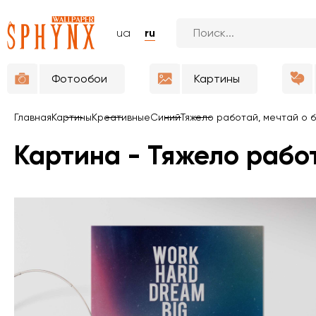
ua
ru
Фотообои
Картины
Главная
Картины
Креативные
Синий
Тяжело работай, мечтай о 
Картина - Тяжело рабо