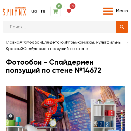
0
0
Меню
ua
ru
Главная
Фотообои
Для детской
Игры, комиксы, мультфильмы
Красный
Спайдермен ползущий по стене
Фотообои - Спайдермен
ползущий по стене №14672