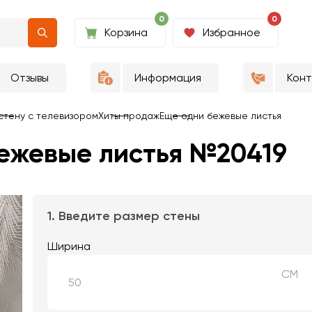
0
0
Корзина
Избранное
Отзывы
Информация
Кон
стену с телевизором
Хиты продаж
Еще одни бежевые листья
бежевые листья №20419
1. Введите размер стены
Ширина
СМ