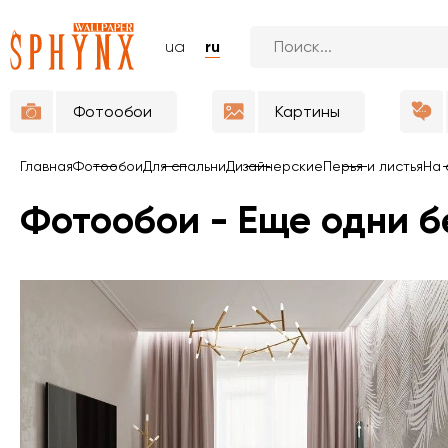
ua
ru
Фотообои
Картины
Главная
Фотообои
Для спальни
Дизайнерские
Перья и листья
На 
Фотообои - Еще одни 