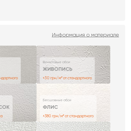
Информация о материале
Виниловые обои
ЖИВОПИСЬ
андартного
+30 грн/м² от стандартного
Бесшовные обои
СОК
ФЛИС
на
+380 грн/м² от стандартного