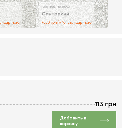
Бесшовные обои
Санторини
тандартного
+380 грн/м² от стандартного
113
грн
Добавить в
корзину