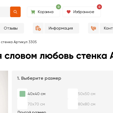
0
0
Корзина
Избранное
Отзывы
Информация
Кон
стенка Артикул 3305
 словом любовь стенка 
1. Выберите размер
40х40 см
50х50 см
70х70 см
80х80 см
Другой размер