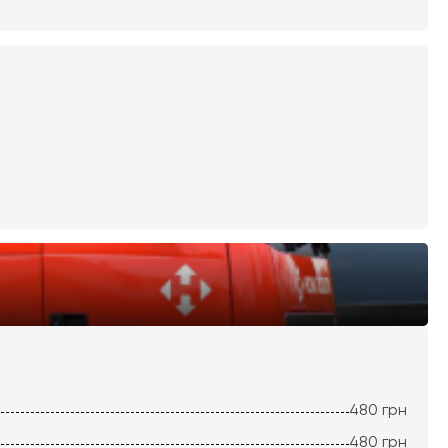
480
грн
480
грн