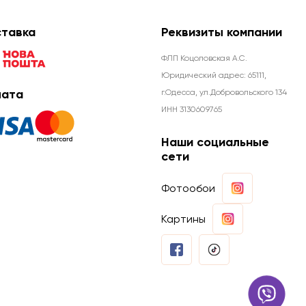
тавка
Реквизиты компании
ФЛП Коцоловская А.С.
Юридический адрес: 65111,
ата
г.Одесса, ул.Добровольского 134
ИНН 3130609765
Наши социальные
сети
Фотообои
Картины