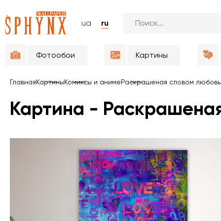
ua
ru
Фотообои
Картины
Главная
Картины
Комиксы и аниме
Раскрашеная словом любовь 
Картина - Раскрашеная