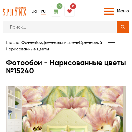
0
0
Меню
ua
ru
Главная
Фотообои
Для спальни
Цветы
Оранжевый
Нарисованные цветы
Фотообои - Нарисованные цветы
№15240