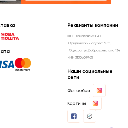
тавка
Реквизиты компании
ФЛП Коцоловская А.С.
Юридический адрес: 65111,
ата
г.Одесса, ул.Добровольского 134
ИНН 3130609765
Наши социальные
сети
Фотообои
Картины