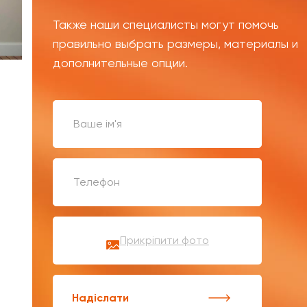
Также наши специалисты могут помочь
правильно выбрать размеры, материалы и
дополнительные опции.
Прикріпити фото
Надіслати