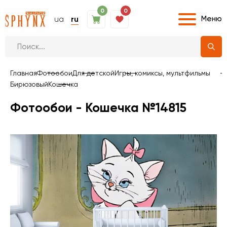
0
0
Меню
ua
ru
Главная
Фотообои
Для детской
Игры, комиксы, мультфильмы
Бирюзовый
Кошечка
Фотообои - Кошечка №14815