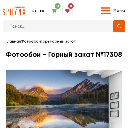
0
0
Меню
ua
ru
Главная
Фотообои
Горы
Горный закат
Фотообои - Горный закат №17308