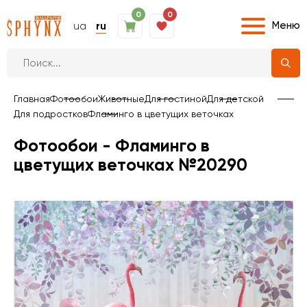
0
0
Меню
ua
ru
Главная
Фотообои
Животные
Для гостиной
Для детской
Для подростков
Фламинго в цветущих веточках
Фотообои - Фламинго в
цветущих веточках №20290