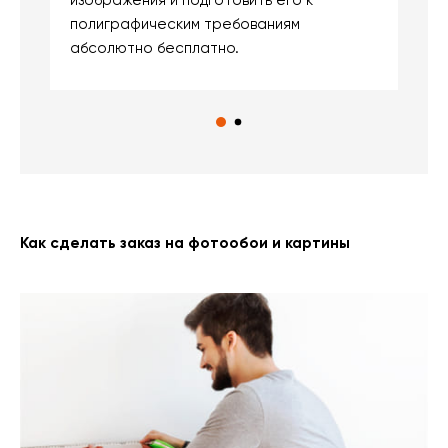
изображения и подготовить его к
п
полиграфическим требованиям
м
абсолютно бесплатно.
Как сделать заказ на фотообои и картины