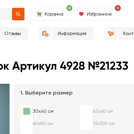
0
0
Корзина
Избранное
Отзывы
Информация
Кон
ок Артикул 4928 №21233
1. Выберите размер
30х40 см
45х60 см
60х80 см
75х100 см