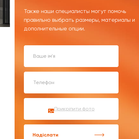
Также наши специалисты могут помочь
правильно выбрать размеры, материалы и
дополнительные опции.
Прикріпити фото
Надіслати