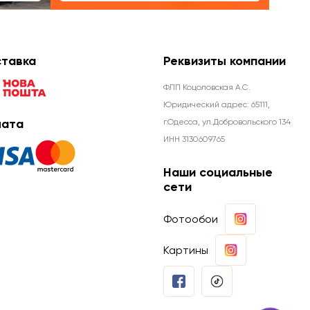
тавка
Реквизиты компании
ФЛП Коцоловская А.С.
Юридический адрес: 65111,
ата
г.Одесса, ул.Добровольского 134
ИНН 3130609765
Наши социальные
сети
Фотообои
Картины