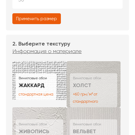
Применить размер
2. Выберите текстуру
Информация о материале
Виниловые обои
Виниловые обои
ЖАККАРД
ХОЛСТ
стандартная цена
+60 грн/м² от
стандартного
Виниловые обои
Виниловые обои
ЖИВОПИСЬ
ВЕЛЬВЕТ