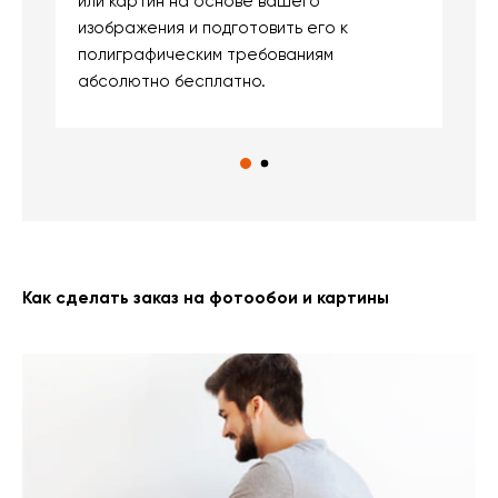
или картин на основе вашего
и
изображения и подготовить его к
п
полиграфическим требованиям
м
абсолютно бесплатно.
Как сделать заказ на фотообои и картины