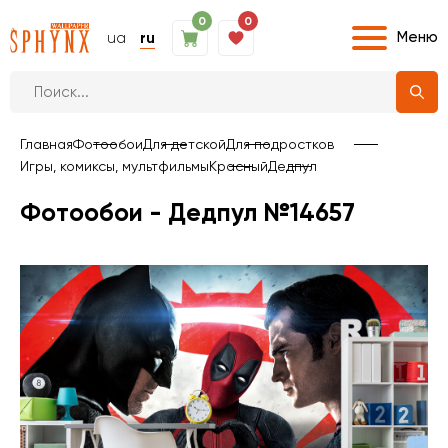
0
0
Меню
ua
ru
Главная
Фотообои
Для детской
Для подростков
Игры, комиксы, мультфильмы
Красный
Дедпул
Фотообои - Дедпул №14657