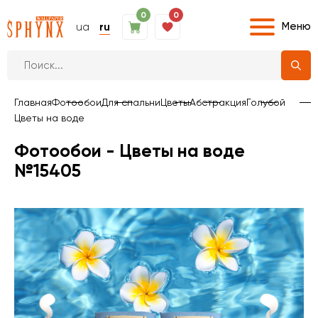
0
0
Меню
ua
ru
Главная
Фотообои
Для спальни
Цветы
Абстракция
Голубой
Цветы на воде
Фотообои - Цветы на воде
№15405