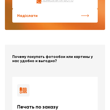
Прикріпити фото
Надіслати
Почему покупать фотообои или картины у
нас удобно и выгодно?
Печать по заказу
Б