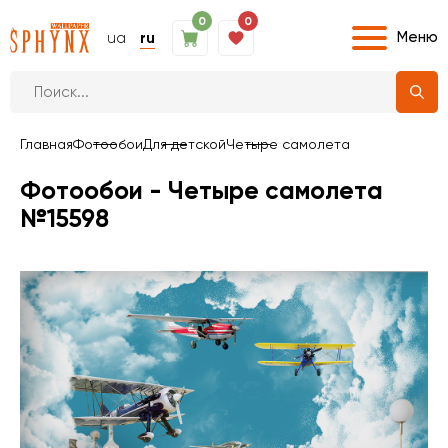
0
0
Меню
ua
ru
Главная
Фотообои
Для детской
Четыре самолета
Фотообои - Четыре самолета
№15598