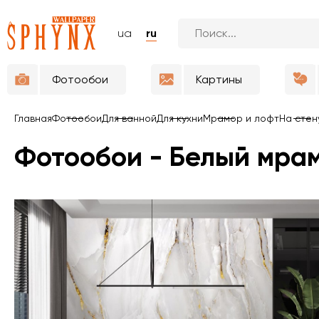
ua
ru
Фотообои
Картины
Главная
Фотообои
Для ванной
Для кухни
Мрамор и лофт
На стен
Фотообои - Белый мра