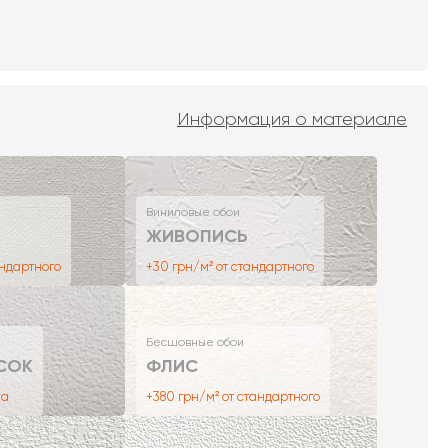
Информация о материале
Виниловые обои
ЖИВОПИСЬ
андартного
+30 грн/м² от стандартного
Бесшовные обои
СОК
ФЛИС
на
+380 грн/м² от стандартного