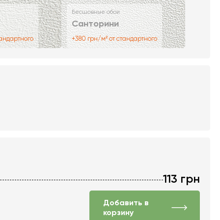
Бесшовные обои
Санторини
тандартного
+380 грн/м² от стандартного
113
грн
Добавить в
корзину