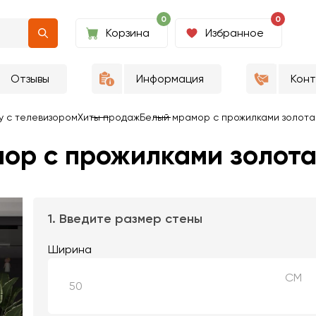
0
0
Корзина
Избранное
Отзывы
Информация
Кон
у с телевизором
Хиты продаж
Белый мрамор с прожилками золота
мор с прожилками золот
1. Введите размер стены
Ширина
СМ