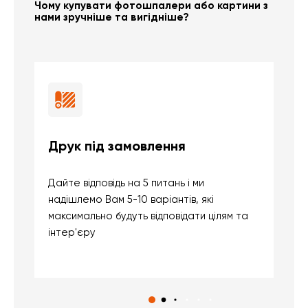
Чому купувати фотошпалери або картини з
нами зручніше та вигідніше?
Друк під замовлення
Б
Дайте відповідь на 5 питань і ми
В
надішлемо Вам 5-10 варіантів, які
д
максимально будуть відповідати цілям та
б
інтер'єру
о
с