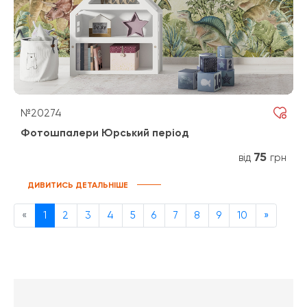
№20274
Фотошпалери Юрський період
75
від
грн
ДИВИТИСЬ ДЕТАЛЬНІШЕ
Previous
Next
«
1
2
3
4
5
6
7
8
9
10
»