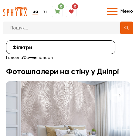
0
0
Меню
ua
ru
Фiльтри
Головна
Фотошпалери
Фотошпалери на стіну у Дніпрі