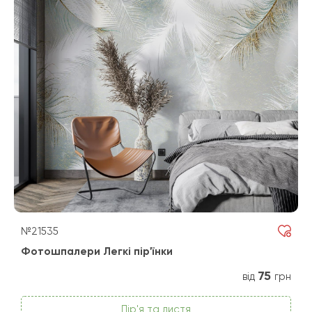
№21535
Фотошпалери Легкі пір'їнки
75
від
грн
Пір'я та листя