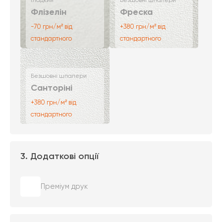
Гладкий
Безшовні шпалери
Флізелін
Фреска
-70 грн/м² від
+380 грн/м² від
стандартного
стандартного
Безшовні шпалери
Санторіні
+380 грн/м² від
стандартного
3. Додаткові опції
Преміум друк