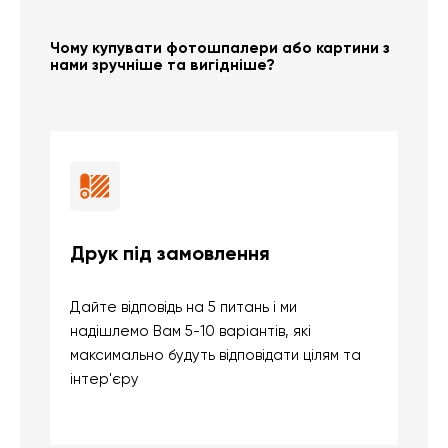
Чому купувати фотошпалери або картини з
нами зручніше та вигідніше?
Друк під замовлення
Б
Дайте відповідь на 5 питань і ми
В
надішлемо Вам 5-10 варіантів, які
д
максимально будуть відповідати цілям та
б
інтер'єру
о
с