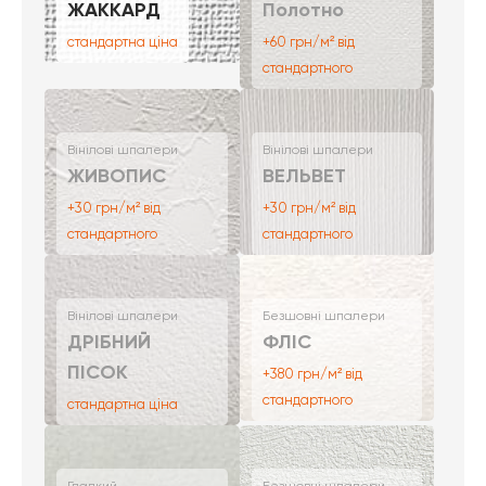
ЖАККАРД
Полотно
стандартна ціна
+60 грн/м² від
стандартного
Вінілові шпалери
Вінілові шпалери
ЖИВОПИС
ВЕЛЬВЕТ
+30 грн/м² від
+30 грн/м² від
стандартного
стандартного
Вінілові шпалери
Безшовні шпалери
ДРІБНИЙ
ФЛІС
ПІСОК
+380 грн/м² від
стандартного
стандартна ціна