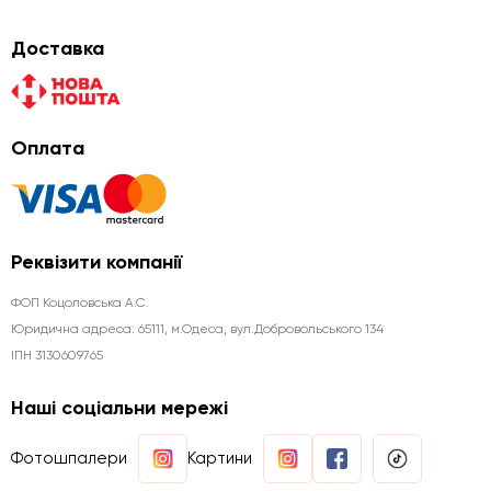
Доставка
Оплата
Реквізити компанії
ФОП Коцоловська А.С.
Юридична aдреса: 65111, м.Одеса, вул.Добровольського 134
ІПН 3130609765
Наші соціальни мережі
Фотошпалери
Картини