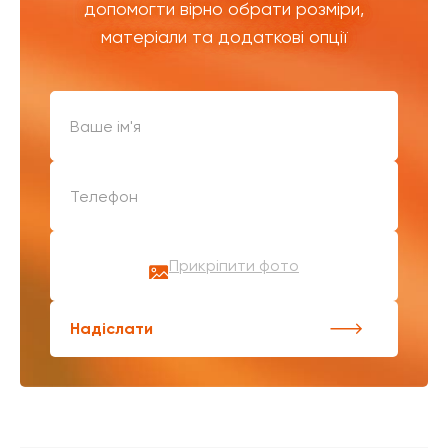
допомогти вірно обрати розміри,
матеріали та додаткові опції
Прикріпити фото
Надіслати