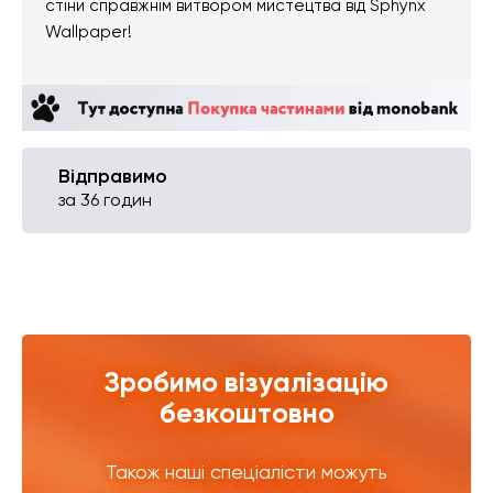
стіни справжнім витвором мистецтва від Sphynx
Wallpaper!
Відправимо
за 36 годин
Зробимо візуалізацію
безкоштовно
Також наші спеціалісти можуть