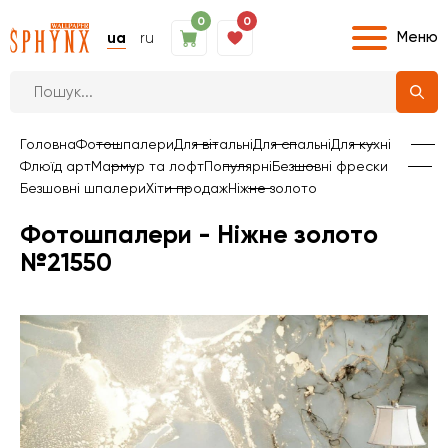
0
0
Меню
ua
ru
Головна
Фотошпалери
Для вітальні
Для спальні
Для кухні
Флюїд арт
Мармур та лофт
Популярні
Безшовні фрески
Безшовні шпалери
Хіти продаж
Ніжне золото
Фотошпалери - Ніжне золото
№21550