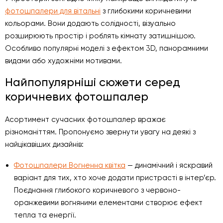
фотошпалери для вітальні
з глибокими коричневими
кольорами. Вони додають солідності, візуально
розширюють простір і роблять кімнату затишнішою.
Особливо популярні моделі з ефектом 3D, панорамними
видами або художніми мотивами.
Найпопулярніші сюжети серед
коричневих фотошпалер
Асортимент сучасних фотошпалер вражає
різноманіттям. Пропонуємо звернути увагу на деякі з
найцікавіших дизайнів:
Фотошпалери Вогненна квітка
— динамічний і яскравий
варіант для тих, хто хоче додати пристрасті в інтер’єр.
Поєднання глибокого коричневого з червоно-
оранжевими вогняними елементами створює ефект
тепла та енергії.