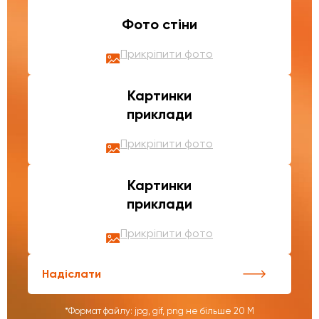
Фото стіни
Прикріпити фото
Картинки
приклади
Прикріпити фото
Картинки
приклади
Прикріпити фото
Надіслати
*Формат файлу: jpg, gif, png не більше 20 М