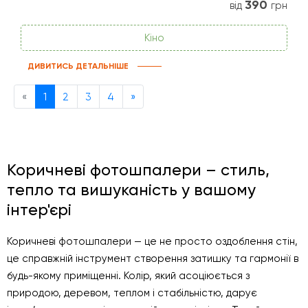
390
від
грн
Кіно
ДИВИТИСЬ ДЕТАЛЬНІШЕ
Previous
Next
«
1
2
3
4
»
Коричневі фотошпалери – стиль,
тепло та вишуканість у вашому
інтер'єрі
Коричневі фотошпалери — це не просто оздоблення стін,
це справжній інструмент створення затишку та гармонії в
будь-якому приміщенні. Колір, який асоціюється з
природою, деревом, теплом і стабільністю, дарує