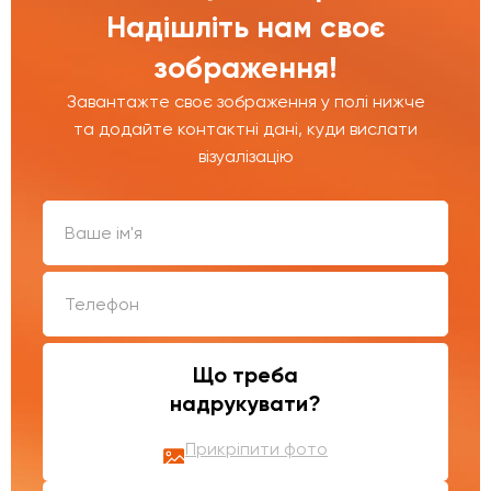
Надішліть нам своє
зображення!
Завантажте своє зображення у полі нижче
та додайте контактні дані, куди вислати
візуалізацію
Що треба
надрукувати?
Прикріпити фото