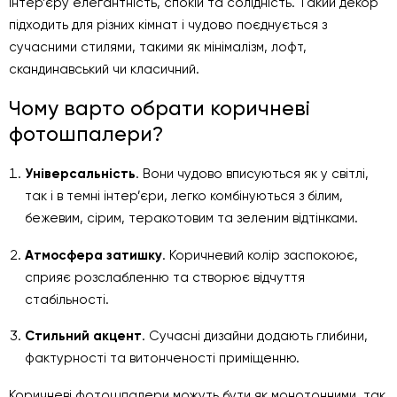
інтер’єру елегантність, спокій та солідність. Такий декор
підходить для різних кімнат і чудово поєднується з
сучасними стилями, такими як мінімалізм, лофт,
скандинавський чи класичний.
Чому варто обрати коричневі
фотошпалери?
Універсальність
. Вони чудово вписуються як у світлі,
так і в темні інтер’єри, легко комбінуються з білим,
бежевим, сірим, теракотовим та зеленим відтінками.
Атмосфера затишку
. Коричневий колір заспокоює,
сприяє розслабленню та створює відчуття
стабільності.
Стильний акцент
. Сучасні дизайни додають глибини,
фактурності та витонченості приміщенню.
Коричневі фотошпалери можуть бути як монотонними, так