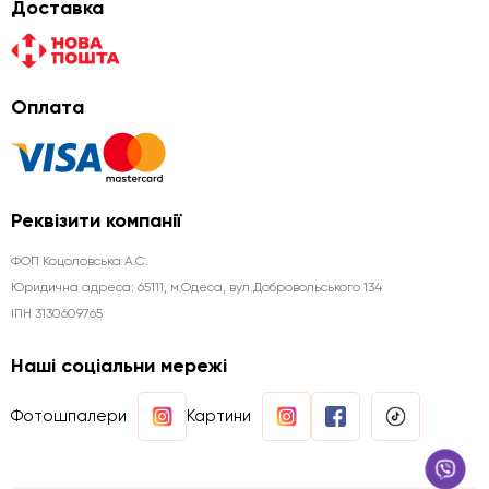
Доставка
Оплата
Реквізити компанії
ФОП Коцоловська А.С.
Юридична aдреса: 65111, м.Одеса, вул.Добровольського 134
ІПН 3130609765
Наші соціальни мережі
Фотошпалери
Картини