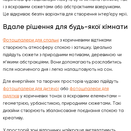
і з яскравими сюжетами або абстрактними візерунками.
Це відкриває безліч варіантів для створення інтер’єру мрії.
Вдале рішення для будь-якої кімнати
Фотошпалери для спальні
з коричневими відтінками
створюють атмосферу спокою і затишку. Ідеально
підійдуть сюжети з природними мотивами, деревиною чи
м’якими абстракціями. Вони допомагають розслабитись
після насиченого дня і легко налаштовують на сон.
Для енергійних та творчих просторів чудово підійдуть
фотошпалери для дитячої
або
фотошпалери для
підлітків
у коричневих тонах із яскравими елементами —
геометрією, урбаністикою, природними сюжетами. Такі
дизайни створюють збалансоване поєднання спокою та
креативу.
У просторій зоні відпочинку найкраще виглядатимуть