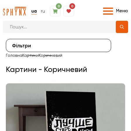
0
0
Меню
ua
ru
Фiльтри
Головна
Картини
Коричневий
Картини - Коричневий