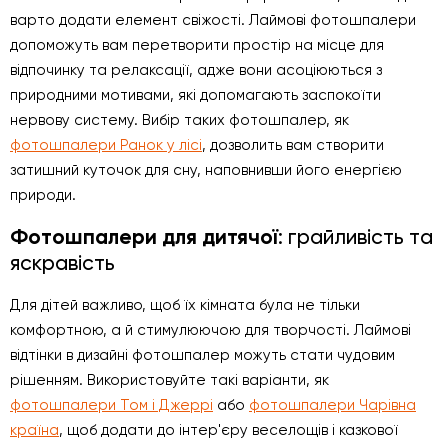
варто додати елемент свіжості. Лаймові фотошпалери
допоможуть вам перетворити простір на місце для
відпочинку та релаксації, адже вони асоціюються з
природними мотивами, які допомагають заспокоїти
нервову систему. Вибір таких фотошпалер, як
фотошпалери Ранок у лісі
, дозволить вам створити
затишний куточок для сну, наповнивши його енергією
природи.
Фотошпалери для дитячої
: грайливість та
яскравість
Для дітей важливо, щоб їх кімната була не тільки
комфортною, а й стимулюючою для творчості. Лаймові
відтінки в дизайні фотошпалер можуть стати чудовим
рішенням. Використовуйте такі варіанти, як
фотошпалери Том і Джеррі
або
фотошпалери Чарівна
країна
, щоб додати до інтер'єру веселощів і казкової