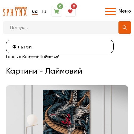
0
0
Меню
ua
ru
Фiльтри
Головна
Картини
Лаймовий
Картини - Лаймовий