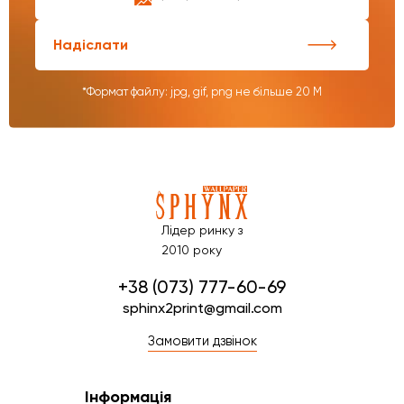
Надіслати
*Формат файлу: jpg, gif, png не більше 20 М
Лідер ринку з
2010 року
+38 (073) 777-60-69
sphinx2print@gmail.com
Замовити дзвінок
Інформація