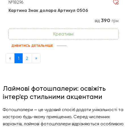
№18296
Картина Знак долара Артикул 0506
390
від
грн
Креативні
ДИВИТИСЬ ДЕТАЛЬНІШЕ
Previous
Next
«
1
2
»
Лаймові фотошпалери: освіжіть
інтер'єр стильними акцентами
Фотошпалери — це чудовий спосіб додати унікальності та
настрою будь-якому приміщенню. Серед численних
варіантів, лаймові фотошпалери відрізняються особливою