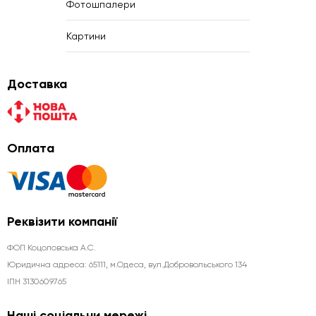
Фотошпалери
Картини
Доставка
Оплата
Реквізити компанії
ФОП Коцоловська А.С.
Юридична aдреса: 65111, м.Одеса, вул.Добровольського 134
ІПН 3130609765
Наші соціальни мережі