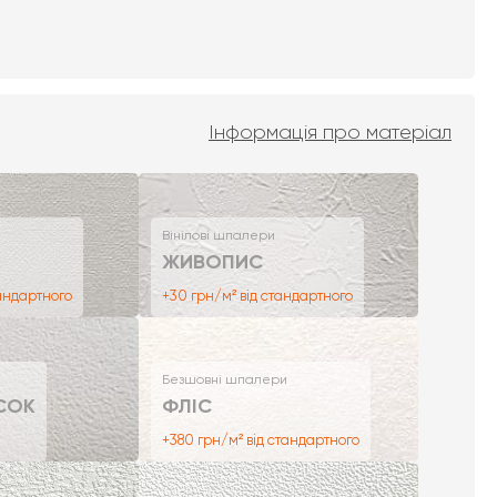
Інформація про матеріал
Вінілові шпалери
ЖИВОПИС
тандартного
+30 грн/м² від стандартного
Безшовні шпалери
СОК
ФЛІС
+380 грн/м² від стандартного