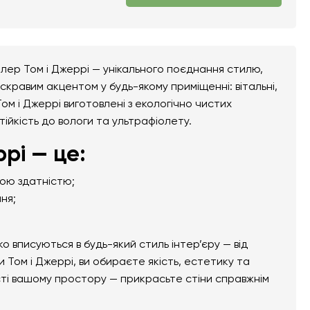
лер Том і Джеррі — унікального поєднання стилю,
скравим акцентом у будь-якому приміщенні: вітальні,
Том і Джеррі виготовлені з екологічно чистих
тійкість до вологи та ультрафіолету.
рі — це:
ною здатністю;
ня;
вписуються в будь-який стиль інтер’єру — від
Том і Джеррі, ви обираєте якість, естетику та
сті вашому простору — прикрасьте стіни справжнім