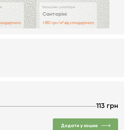
и
Безшовні шпалери
Санторіні
стандартного
+380 грн/м² від стандартного
113
грн
Додати у кошик