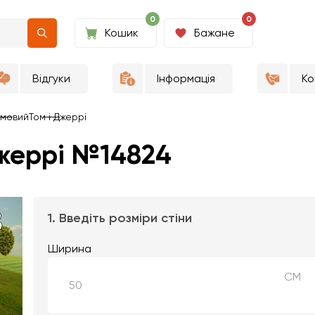
0
0
Кошик
Бажане
Відгуки
Інформація
Ко
мовий
Том і Джеррі
жеррі №14824
1. Введіть розміри стіни
Ширина
СМ