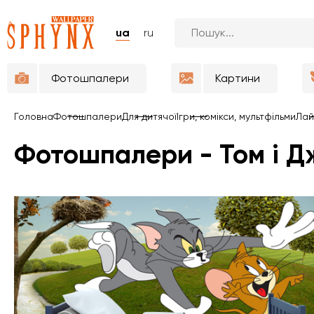
ua
ru
Фотошпалери
Картини
Головна
Фотошпалери
Для дитячої
Ігри, комікси, мультфільми
Лай
Фотошпалери - Том і Д