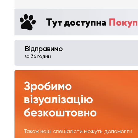
Відправимо
за 36 годин
Зробимо
візуалізацію
безкоштовно
Також наші спеціалісти можуть допомогти