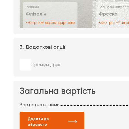
Гладкий
Безшовні шпалер
Флізелін
Фреска
-70 грн/м² від стандартного
+380 грн/м² від 
3. Додаткові опції
Преміум друк
Загальна вартість
Вартість з опціями
Додати до
обраного