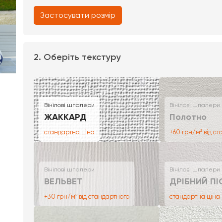
Застосувати розмір
2. Оберіть текстуру
Вінілові шпалери
Вінілові шпалери
ЖАККАРД
Полотно
стандартна ціна
+60 грн/м² від с
Вінілові шпалери
Вінілові шпалери
ВЕЛЬВЕТ
ДРІБНИЙ ПІ
+30 грн/м² від стандартного
стандартна ціна