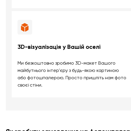
3D-візуалізація у Вашій оселі
Ми безкоштовно зробимо 3D-макет Вашого
майбутнього інтер'єру з будь-якою картиною
або фотошпалерою. Просто пришліть нам фото
своєї стіни.