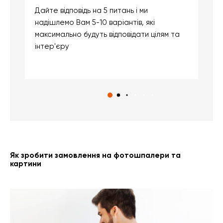
Дайте відповідь на 5 питань і ми
В
надішлемо Вам 5-10 варіантів, які
д
максимально будуть відповідати цілям та
б
інтер'єру
о
с
Як зробити замовлення на фотошпалери та
картини