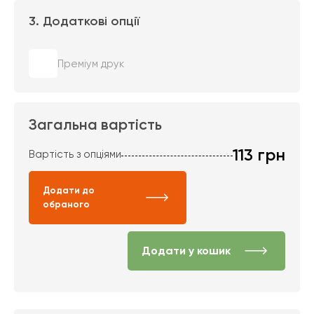
3. Додаткові опції
Преміум друк
Загальна вартість
113
грн
Вартість з опціями
Додати до
обраного
Додати у кошик