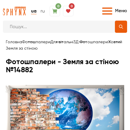
0
0
Меню
ua
ru
Головна
Фотошпалери
Для вітальні
3Д Фотошпалери
Жовтий
Земля за стіною
Фотошпалери - Земля за стіною
№14882