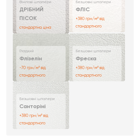
Вінілові шпалери
Безшовні шпалери
ДРІБНИЙ
ФЛІС
ПІСОК
+380 грн/м² від
стандартного
стандартна ціна
Гладкий
Безшовні шпалери
Флізелін
Фреска
-70 грн/м² від
+380 грн/м² від
стандартного
стандартного
Безшовні шпалери
Санторіні
+380 грн/м² від
стандартного