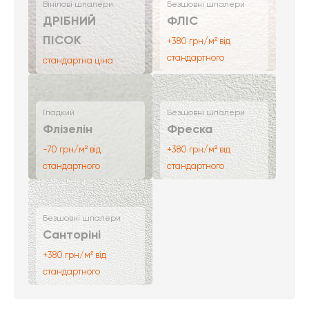
Вінілові шпалери
Безшовні шпалери
ДРІБНИЙ
ФЛІС
ПІСОК
+380 грн/м² від
стандартного
стандартна ціна
Гладкий
Безшовні шпалери
Флізелін
Фреска
-70 грн/м² від
+380 грн/м² від
стандартного
стандартного
Безшовні шпалери
Санторіні
+380 грн/м² від
стандартного