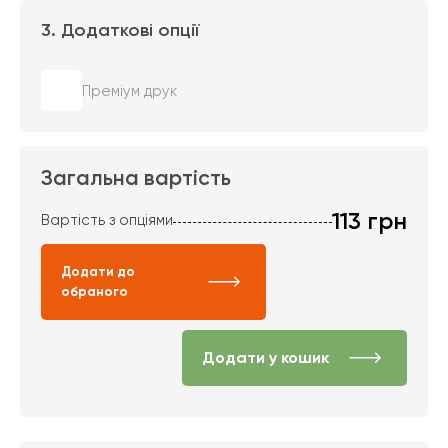
3. Додаткові опції
Преміум друк
Загальна вартість
113
грн
Вартість з опціями
Додати до
обраного
Додати у кошик