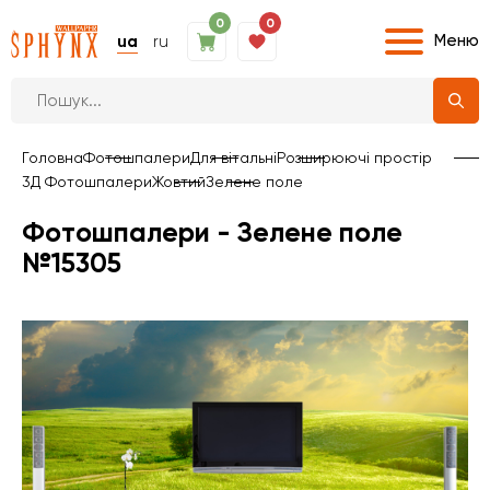
0
0
Меню
ua
ru
Головна
Фотошпалери
Для вітальні
Розширюючі простір
3Д Фотошпалери
Жовтий
Зелене поле
Фотошпалери - Зелене поле
№15305