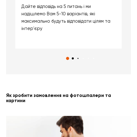
Дайте відповідь на 5 питань і ми
В
надішлемо Вам 5-10 варіантів, які
д
максимально будуть відповідати цілям та
б
інтер'єру
о
с
Як зробити замовлення на фотошпалери та
картини