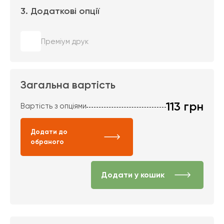
3. Додаткові опції
Преміум друк
Загальна вартість
113
грн
Вартість з опціями
Додати до
обраного
Додати у кошик