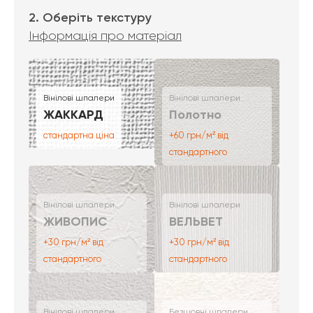
2. Оберіть текстуру
Інформація про матеріал
Вінілові шпалери
Вінілові шпалери
ЖАККАРД
Полотно
стандартна ціна
+60 грн/м² від
стандартного
Вінілові шпалери
Вінілові шпалери
ЖИВОПИС
ВЕЛЬВЕТ
+30 грн/м² від
+30 грн/м² від
стандартного
стандартного
Вінілові шпалери
Безшовні шпалери