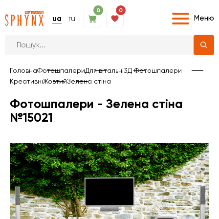
0
0
Меню
ua
ru
Головна
Фотошпалери
Для вітальні
3Д Фотошпалери
Креативні
Жовтий
Зелена стіна
Фотошпалери - Зелена стіна
№15021