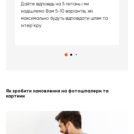
Дайте відповідь на 5 питань і ми
В
надішлемо Вам 5-10 варіантів, які
д
максимально будуть відповідати цілям та
б
інтер'єру
о
с
Як зробити замовлення на фотошпалери та
картини