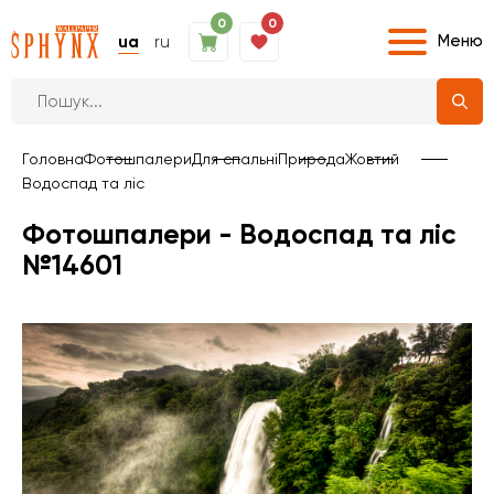
0
0
Меню
ua
ru
Головна
Фотошпалери
Для спальні
Природа
Жовтий
Водоспад та ліс
Фотошпалери - Водоспад та ліс
№14601