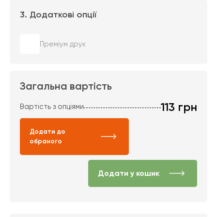
3. Додаткові опції
Преміум друк
Загальна вартість
113
грн
Вартість з опціями
Додати до
обраного
Додати у кошик