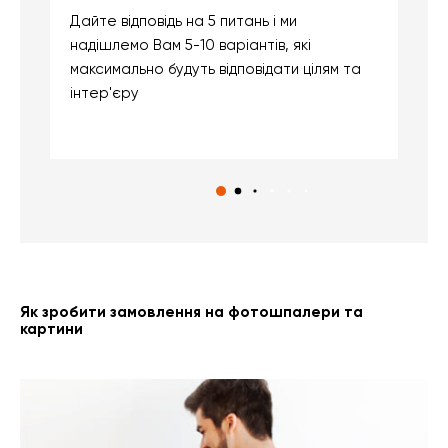
Дайте відповідь на 5 питань і ми
В
надішлемо Вам 5-10 варіантів, які
д
максимально будуть відповідати цілям та
б
інтер'єру
о
с
Як зробити замовлення на фотошпалери та
картини