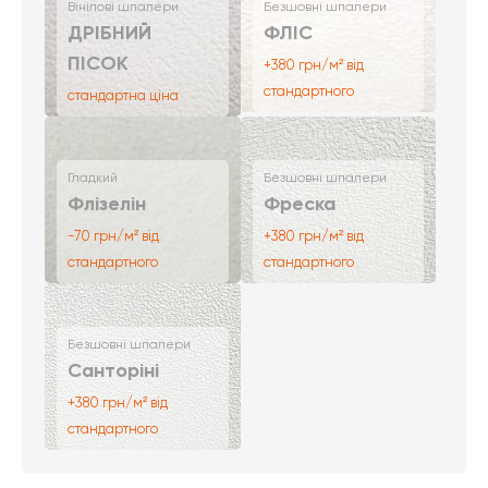
Вінілові шпалери
Безшовні шпалери
ДРІБНИЙ
ФЛІС
ПІСОК
+380 грн/м² від
стандартного
стандартна ціна
Гладкий
Безшовні шпалери
Флізелін
Фреска
-70 грн/м² від
+380 грн/м² від
стандартного
стандартного
Безшовні шпалери
Санторіні
+380 грн/м² від
стандартного