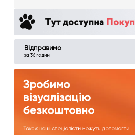
Відправимо
за 36 годин
Зробимо
візуалізацію
безкоштовно
Також наші спеціалісти можуть допомогти