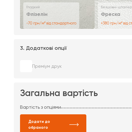
Гладкий
Безшовні шпалер
Флізелін
Фреска
-70 грн/м² від стандартного
+380 грн/м² від 
3. Додаткові опції
Преміум друк
Загальна вартість
Вартість з опціями
Додати до
обраного