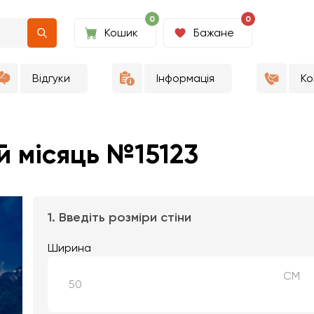
0
0
Кошик
Бажане
Відгуки
Інформація
Ко
й місяць №15123
1. Введіть розміри стіни
Ширина
СМ