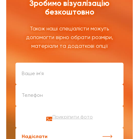
Зробимо візуалізацію
безкоштовно
Також наші спеціалісти можуть
допомогти вірно обрати розміри,
матеріали та додаткові опції
Прикріпити фото
Надіслати