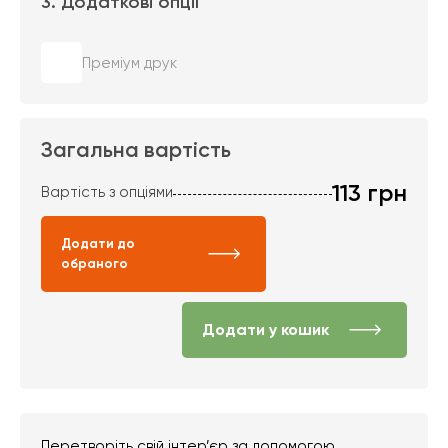
3. Додаткові опції
Преміум друк
Загальна вартість
113
грн
Вартість з опціями
Додати до
обраного
Додати у кошик
Перетворіть свій інтер’єр за допомогою