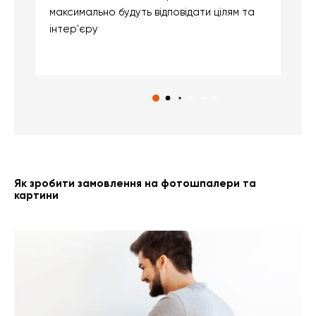
максимально будуть відповідати цілям та
б
інтер'єру
о
с
Як зробити замовлення на фотошпалери та
картини