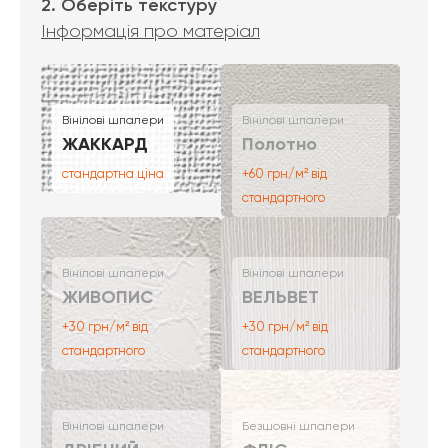
2. Оберіть текстуру
Інформація про матеріал
Вінілові шпалери
Вінілові шпалери
ЖАККАРД
Полотно
стандартна ціна
+60 грн/м² від
стандартного
Вінілові шпалери
Вінілові шпалери
ЖИВОПИС
ВЕЛЬВЕТ
+30 грн/м² від
+30 грн/м² від
стандартного
стандартного
Вінілові шпалери
Безшовні шпалери