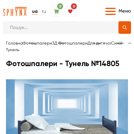
0
0
Меню
ua
ru
Головна
Фотошпалери
3Д Фотошпалери
Для дитячої
Синій
Тунель
Фотошпалери - Тунель №14805