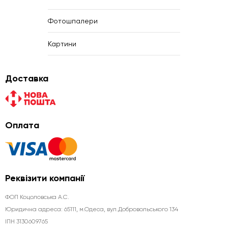
Фотошпалери
Картини
Доставка
Оплата
Реквізити компанії
ФОП Коцоловська А.С.
Юридична aдреса: 65111, м.Одеса, вул.Добровольського 134
ІПН 3130609765