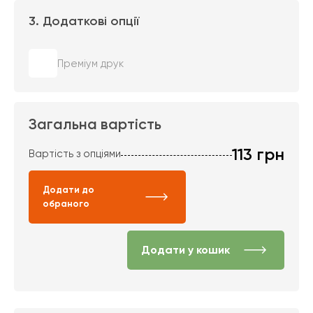
3. Додаткові опції
Преміум друк
Загальна вартість
113
грн
Вартість з опціями
Додати до
обраного
Додати у кошик