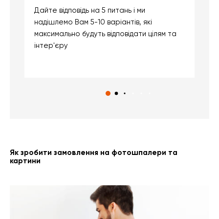
Дайте відповідь на 5 питань і ми
В
надішлемо Вам 5-10 варіантів, які
д
максимально будуть відповідати цілям та
б
інтер'єру
о
с
Як зробити замовлення на фотошпалери та
картини