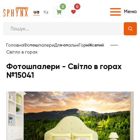
0
0
Меню
ua
ru
Головна
Фотошпалери
Для спальні
Гори
Жовтий
Світло в горах
Фотошпалери - Світло в горах
№15041