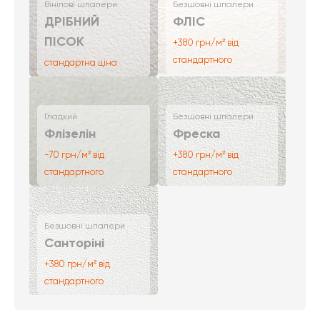
Вінілові шпалери
Безшовні шпалери
ДРІБНИЙ
ФЛІС
ПІСОК
+380 грн/м² від
стандартного
стандартна ціна
Гладкий
Безшовні шпалери
Флізелін
Фреска
-70 грн/м² від
+380 грн/м² від
стандартного
стандартного
Безшовні шпалери
Санторіні
+380 грн/м² від
стандартного