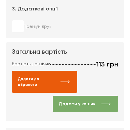
3. Додаткові опції
Преміум друк
Загальна вартість
113
грн
Вартість з опціями
Додати до
обраного
Додати у кошик