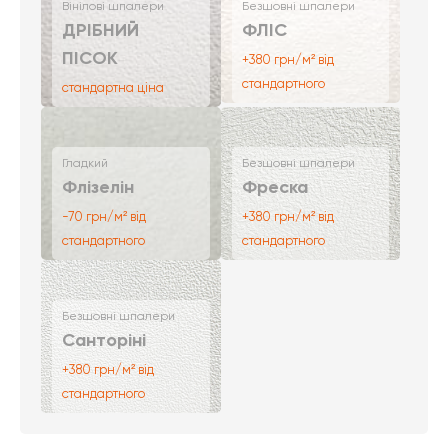
Вінілові шпалери
Безшовні шпалери
ДРІБНИЙ
ФЛІС
ПІСОК
+380 грн/м² від
стандартного
стандартна ціна
Гладкий
Безшовні шпалери
Флізелін
Фреска
-70 грн/м² від
+380 грн/м² від
стандартного
стандартного
Безшовні шпалери
Санторіні
+380 грн/м² від
стандартного