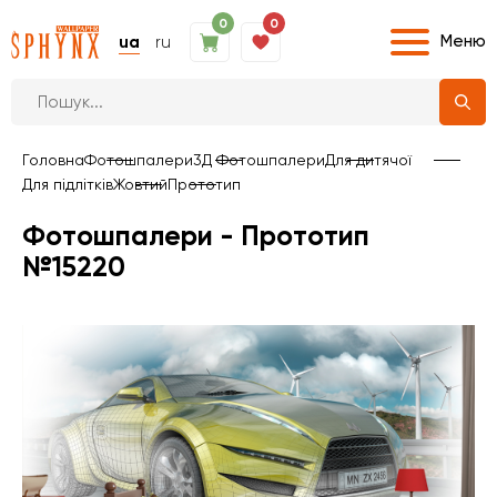
0
0
Меню
ua
ru
Головна
Фотошпалери
3Д Фотошпалери
Для дитячої
Для підлітків
Жовтий
Прототип
Фотошпалери - Прототип
№15220