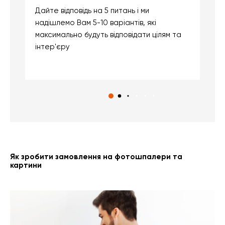
Дайте відповідь на 5 питань і ми
В
надішлемо Вам 5-10 варіантів, які
д
максимально будуть відповідати цілям та
б
інтер'єру
о
с
Як зробити замовлення на фотошпалери та
картини