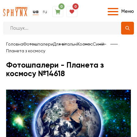
0
0
Меню
ua
ru
Головна
Фотошпалери
Для вітальні
Космос
Синій
Планета з космосу
Фотошпалери - Планета з
космосу №14618