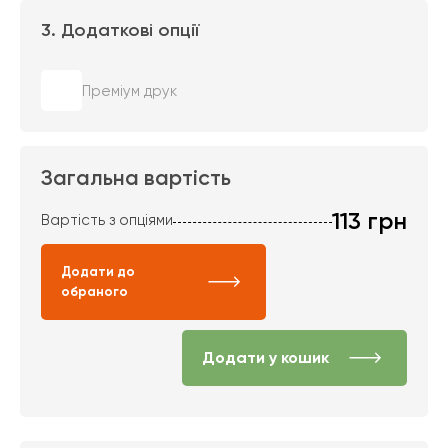
3. Додаткові опції
Преміум друк
Загальна вартість
113
грн
Вартість з опціями
Додати до
обраного
Додати у кошик