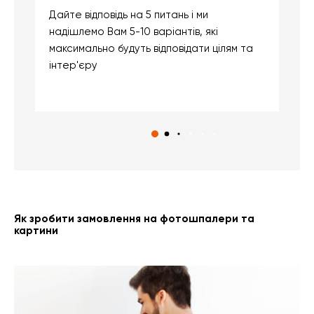
Дайте відповідь на 5 питань і ми
В
надішлемо Вам 5-10 варіантів, які
д
максимально будуть відповідати цілям та
б
інтер'єру
о
с
Як зробити замовлення на фотошпалери та
картини