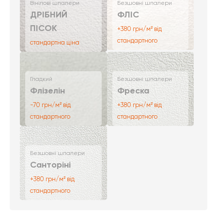
Вінілові шпалери
Безшовні шпалери
ДРІБНИЙ
ФЛІС
ПІСОК
+380 грн/м² від
стандартного
стандартна ціна
Гладкий
Безшовні шпалери
Флізелін
Фреска
-70 грн/м² від
+380 грн/м² від
стандартного
стандартного
Безшовні шпалери
Санторіні
+380 грн/м² від
стандартного