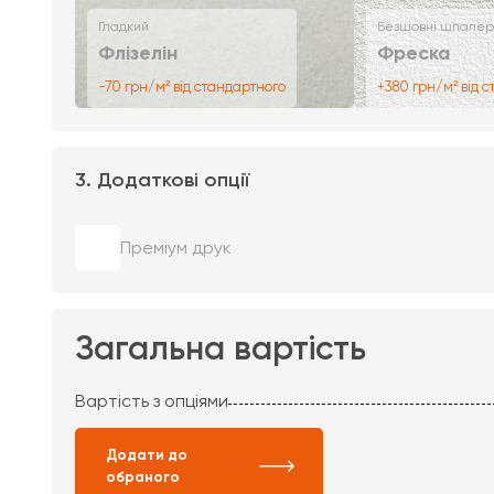
Гладкий
Безшовні шпалер
Флізелін
Фреска
-70 грн/м² від стандартного
+380 грн/м² від 
3. Додаткові опції
Преміум друк
Загальна вартість
Вартість з опціями
Додати до
обраного