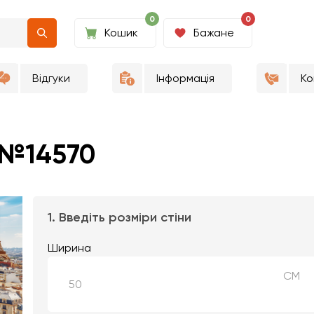
0
0
Кошик
Бажане
Відгуки
Інформація
Ко
 №14570
1. Введіть розміри стіни
Ширина
СМ