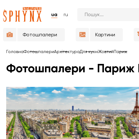
ua
ru
Фотошпалери
Картини
Головна
Фотошпалери
Архітектура
Для кухні
Жовтий
Париж
Фотошпалери - Париж