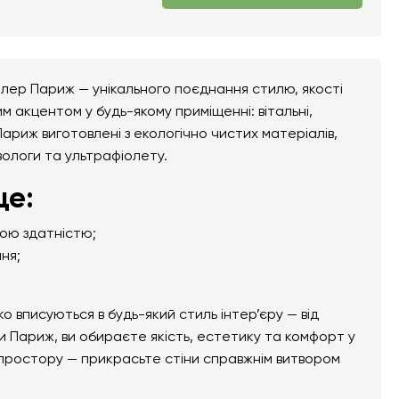
лер Париж — унікального поєднання стилю, якості
м акцентом у будь-якому приміщенні: вітальні,
Париж виготовлені з екологічно чистих матеріалів,
 вологи та ультрафіолету.
це:
ною здатністю;
ня;
вписуються в будь-який стиль інтер’єру — від
 Париж, ви обираєте якість, естетику та комфорт у
 простору — прикрасьте стіни справжнім витвором