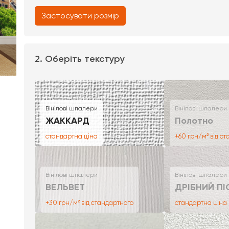
Застосувати розмір
2. Оберіть текстуру
Вінілові шпалери
Вінілові шпалери
ЖАККАРД
Полотно
стандартна ціна
+60 грн/м² від с
Вінілові шпалери
Вінілові шпалери
ВЕЛЬВЕТ
ДРІБНИЙ ПІ
+30 грн/м² від стандартного
стандартна ціна