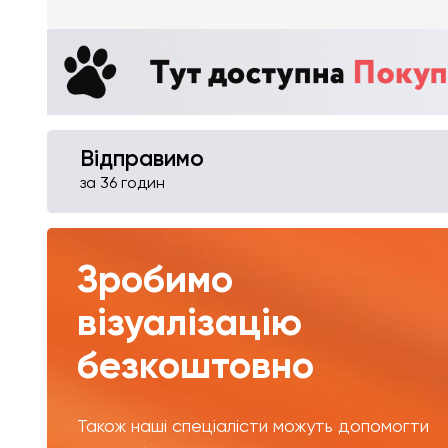
Відправимо
за 36 годин
Зробимо
візуалізацію
безкоштовно
Також наші спеціалісти можуть допомогти