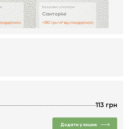
и
Безшовні шпалери
Санторіні
стандартного
+380 грн/м² від стандартного
113
грн
Додати у кошик