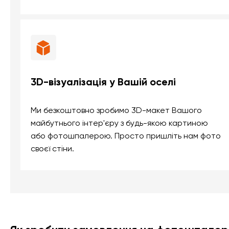
3D-візуалізація у Вашій оселі
Ми безкоштовно зробимо 3D-макет Вашого
майбутнього інтер'єру з будь-якою картиною
або фотошпалерою. Просто пришліть нам фото
своєї стіни.