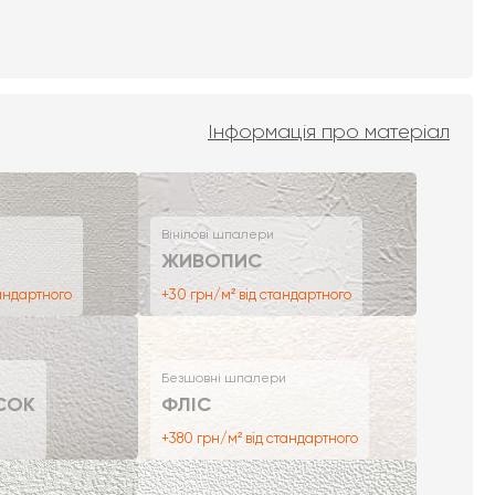
Інформація про матеріал
Вінілові шпалери
ЖИВОПИС
тандартного
+30 грн/м² від стандартного
Безшовні шпалери
СОК
ФЛІС
+380 грн/м² від стандартного