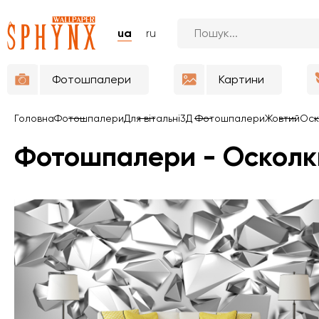
ua
ru
Фотошпалери
Картини
Головна
Фотошпалери
Для вітальні
3Д Фотошпалери
Жовтий
Оск
Фотошпалери - Оскол