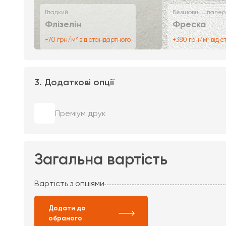
Гладкий
Безшовні шпалер
Флізелін
Фреска
-70 грн/м² від стандартного
+380 грн/м² від 
3. Додаткові опції
Преміум друк
Загальна вартість
Вартість з опціями
Додати до
обраного