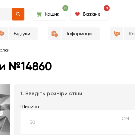
0
0
Кошик
Бажане
Відгуки
Інформація
Ко
олки
ки №14860
1. Введіть розміри стіни
Ширина
СМ