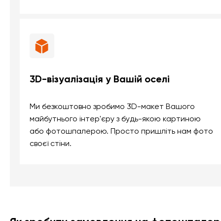
3D-візуалізація у Вашій оселі
Ми безкоштовно зробимо 3D-макет Вашого
майбутнього інтер'єру з будь-якою картиною
або фотошпалерою. Просто пришліть нам фото
своєї стіни.