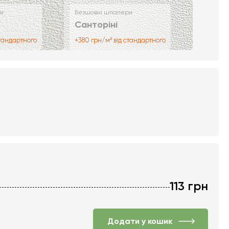
и
Безшовні шпалери
Санторіні
стандартного
+380 грн/м² від стандартного
113
грн
Додати у кошик