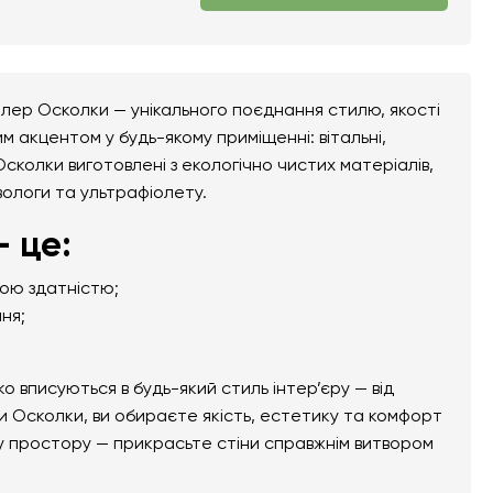
лер Осколки — унікального поєднання стилю, якості
м акцентом у будь-якому приміщенні: вітальні,
Осколки виготовлені з екологічно чистих матеріалів,
 вологи та ультрафіолету.
 це:
ною здатністю;
ня;
вписуються в будь-який стиль інтер’єру — від
 Осколки, ви обираєте якість, естетику та комфорт
му простору — прикрасьте стіни справжнім витвором