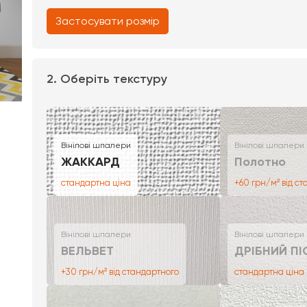
Застосувати розмір
2. Оберіть текстуру
Вінілові шпалери
Вінілові шпалери
ЖАККАРД
Полотно
стандартна ціна
+60 грн/м² від с
Вінілові шпалери
Вінілові шпалери
ВЕЛЬВЕТ
ДРІБНИЙ ПІ
+30 грн/м² від стандартного
стандартна ціна