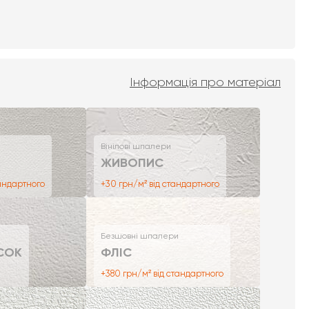
Інформація про матеріал
Вінілові шпалери
ЖИВОПИС
тандартного
+30 грн/м² від стандартного
Безшовні шпалери
СОК
ФЛІС
+380 грн/м² від стандартного