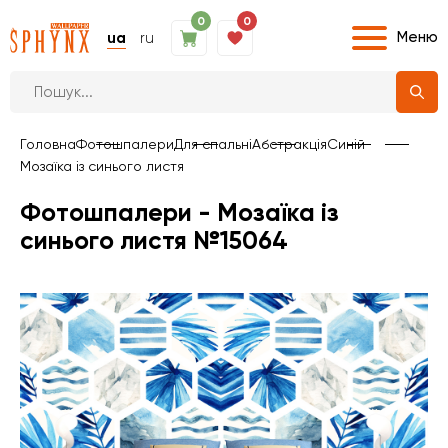
0
0
Меню
ua
ru
Головна
Фотошпалери
Для спальні
Абстракція
Синій
Мозаїка із синього листя
Фотошпалери - Мозаїка із
синього листя №15064