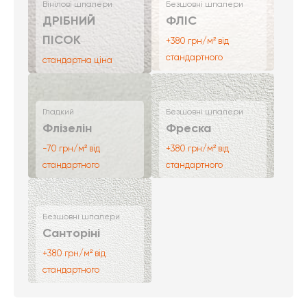
Вінілові шпалери
Безшовні шпалери
ДРІБНИЙ
ФЛІС
ПІСОК
+380 грн/м² від
стандартного
стандартна ціна
Гладкий
Безшовні шпалери
Флізелін
Фреска
-70 грн/м² від
+380 грн/м² від
стандартного
стандартного
Безшовні шпалери
Санторіні
+380 грн/м² від
стандартного