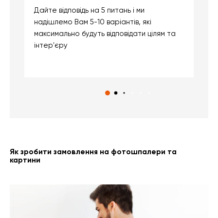
Дайте відповідь на 5 питань і ми
В
надішлемо Вам 5-10 варіантів, які
д
максимально будуть відповідати цілям та
б
інтер'єру
о
с
Як зробити замовлення на фотошпалери та
картини