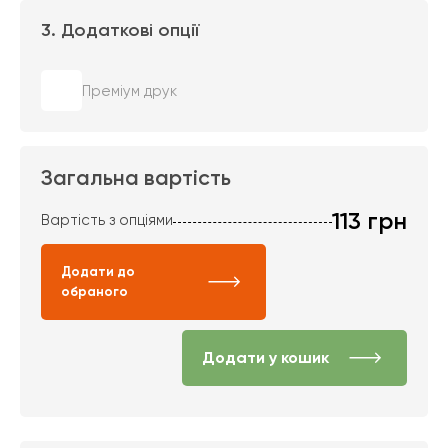
3. Додаткові опції
Преміум друк
Загальна вартість
113
грн
Вартість з опціями
Додати до
обраного
Додати у кошик