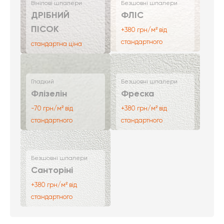
Вінілові шпалери
Безшовні шпалери
ДРІБНИЙ
ФЛІС
ПІСОК
+380 грн/м² від
стандартного
стандартна ціна
Гладкий
Безшовні шпалери
Флізелін
Фреска
-70 грн/м² від
+380 грн/м² від
стандартного
стандартного
Безшовні шпалери
Санторіні
+380 грн/м² від
стандартного