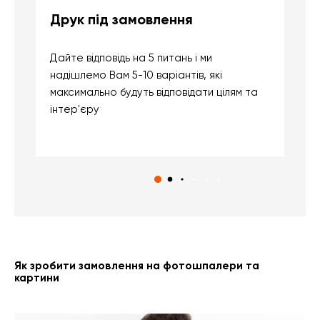
Друк під замовлення
Б
Дайте відповідь на 5 питань і ми
В
надішлемо Вам 5-10 варіантів, які
д
максимально будуть відповідати цілям та
б
інтер'єру
о
с
Як зробити замовлення на фотошпалери та
картини