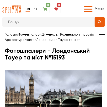
0
0
Меню
ua
ru
Головна
Фотошпалери
Для спальні
Розширюючі простір
Архітектура
Жовтий
Лондонський Тауер та міст
Фотошпалери - Лондонський
Тауер та міст №15193