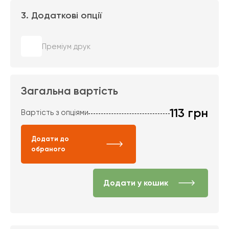
3. Додаткові опції
Преміум друк
Загальна вартість
113
грн
Вартість з опціями
Додати до
обраного
Додати у кошик