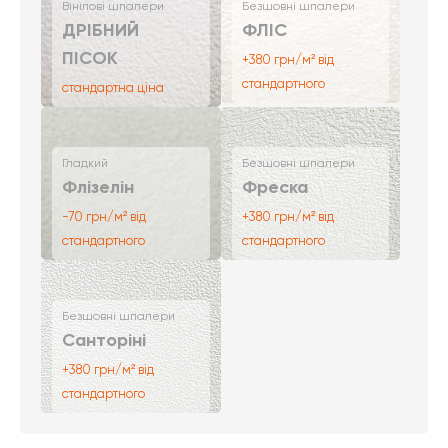
Вінілові шпалери
Безшовні шпалери
ДРІБНИЙ
ФЛІС
ПІСОК
+380 грн/м² від
стандартного
стандартна ціна
Гладкий
Безшовні шпалери
Флізелін
Фреска
-70 грн/м² від
+380 грн/м² від
стандартного
стандартного
Безшовні шпалери
Санторіні
+380 грн/м² від
стандартного