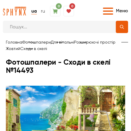
0
0
Меню
ua
ru
Головна
Фотошпалери
Для вітальні
Розширюючі простір
Жовтий
Сходи в скелі
Фотошпалери - Сходи в скелі
№14493