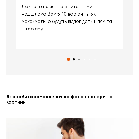
Дайте відповідь на 5 питань і ми
В
надішлемо Вам 5-10 варіантів, які
д
максимально будуть відповідати цілям та
б
інтер'єру
о
с
Як зробити замовлення на фотошпалери та
картини