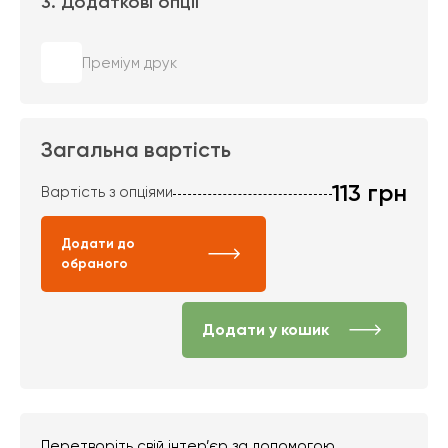
3. Додаткові опції
Преміум друк
Загальна вартість
113
грн
Вартість з опціями
Додати до
обраного
Додати у кошик
Перетворіть свій інтер’єр за допомогою