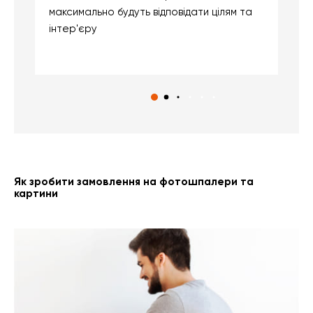
максимально будуть відповідати цілям та
б
інтер'єру
о
с
Як зробити замовлення на фотошпалери та
картини