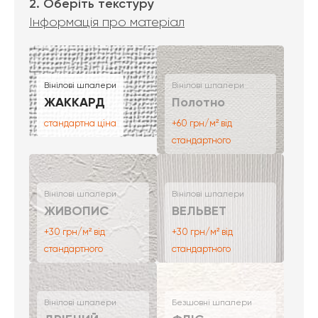
2. Оберіть текстуру
Інформація про матеріал
Вінілові шпалери
Вінілові шпалери
ЖАККАРД
Полотно
стандартна ціна
+60 грн/м² від
стандартного
Вінілові шпалери
Вінілові шпалери
ЖИВОПИС
ВЕЛЬВЕТ
+30 грн/м² від
+30 грн/м² від
стандартного
стандартного
Вінілові шпалери
Безшовні шпалери