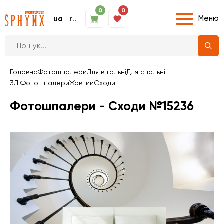
0
0
Меню
ua
ru
Головна
Фотошпалери
Для вітальні
Для спальні
3Д Фотошпалери
Жовтий
Сходи
Фотошпалери - Сходи №15236