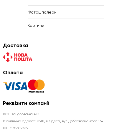
Фотошпалери
Картини
Доставка
Оплата
Реквізити компанії
ФОП Коцоловська А.С.
Юридична aдреса: 65111, м.Одеса, вул.Добровольського 134
ІПН 3130609765