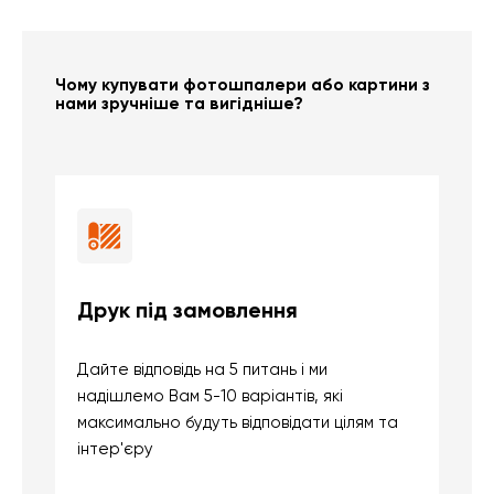
Чому купувати фотошпалери або картини з
нами зручніше та вигідніше?
Друк під замовлення
Б
Дайте відповідь на 5 питань і ми
В
надішлемо Вам 5-10 варіантів, які
д
максимально будуть відповідати цілям та
б
інтер'єру
о
с