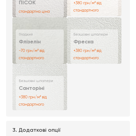
ПІСОК
+380 грн/м² від
стандартного
стандартна ціна
Гладкий
Безшовні шпалери
Флізелін
Фреска
-70 грн/м² від
+380 грн/м² від
стандартного
стандартного
Безшовні шпалери
Санторіні
+380 грн/м² від
стандартного
3. Додаткові опції