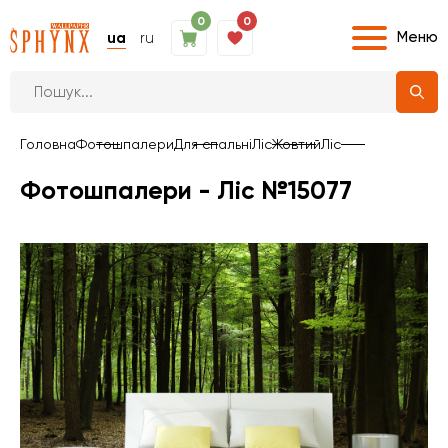
0
0
Меню
ua
ru
Головна
Фотошпалери
Для спальні
Ліс
Жовтий
Ліс
Фотошпалери - Ліс №15077