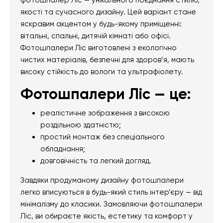
фотошпалер Ліс — унікального поєднання стилю,
якості та сучасного дизайну. Цей варіант стане
яскравим акцентом у будь-якому приміщенні:
вітальні, спальні, дитячій кімнаті або офісі.
Фотошпалери Ліс виготовлені з екологічно
чистих матеріалів, безпечні для здоров’я, мають
високу стійкість до вологи та ультрафіолету.
Фотошпалери Ліс — це:
реалістичне зображення з високою
роздільною здатністю;
простий монтаж без спеціального
обладнання;
довговічність та легкий догляд.
Завдяки продуманому дизайну фотошпалери
легко вписуються в будь-який стиль інтер’єру — від
мінімалізму до класики. Замовляючи фотошпалери
Ліс, ви обираєте якість, естетику та комфорт у