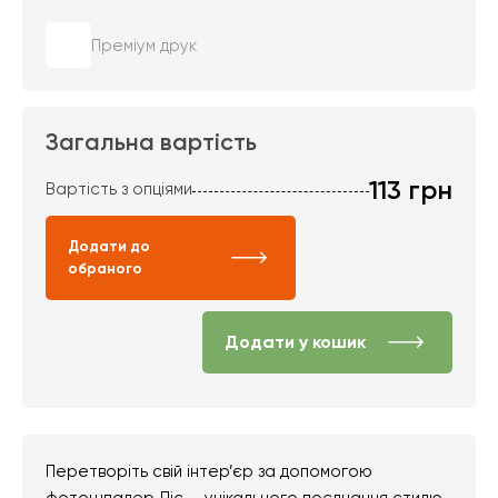
Преміум друк
Загальна вартість
113
грн
Вартість з опціями
Додати до
обраного
Додати у кошик
Перетворіть свій інтер’єр за допомогою