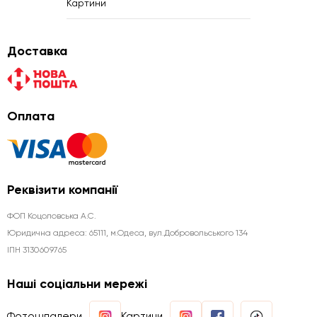
Картини
Доставка
Оплата
Реквізити компанії
ФОП Коцоловська А.С.
Юридична aдреса: 65111, м.Одеса, вул.Добровольського 134
ІПН 3130609765
Наші соціальни мережі
Фотошпалери
Картини