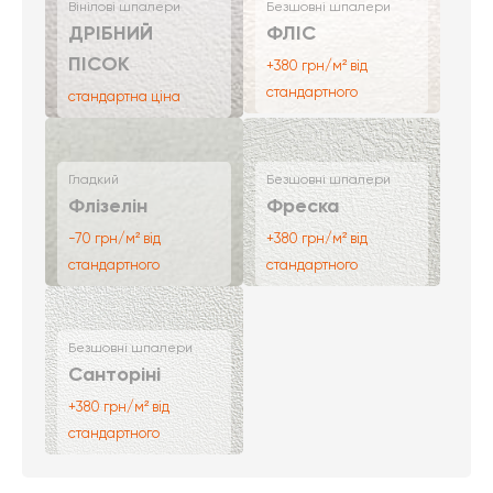
Вінілові шпалери
Безшовні шпалери
ДРІБНИЙ
ФЛІС
ПІСОК
+380 грн/м² від
стандартного
стандартна ціна
Гладкий
Безшовні шпалери
Флізелін
Фреска
-70 грн/м² від
+380 грн/м² від
стандартного
стандартного
Безшовні шпалери
Санторіні
+380 грн/м² від
стандартного