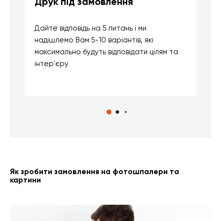
Друк під замовлення
Б
Дайте відповідь на 5 питань і ми
В
надішлемо Вам 5-10 варіантів, які
д
максимально будуть відповідати цілям та
б
інтер'єру
о
с
Як зробити замовлення на фотошпалери та
картини