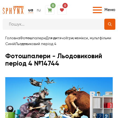
0
0
Меню
ua
ru
Головна
Фотошпалери
Для дитячої
Ігри, комікси, мультфільми
Синій
Льодовиковий період 4
Фотошпалери - Льодовиковий
період 4 №14744