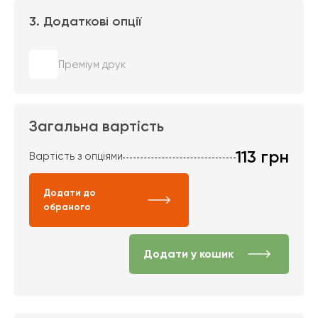
3. Додаткові опції
Преміум друк
Загальна вартість
113
грн
Вартість з опціями
Додати до
обраного
Додати у кошик