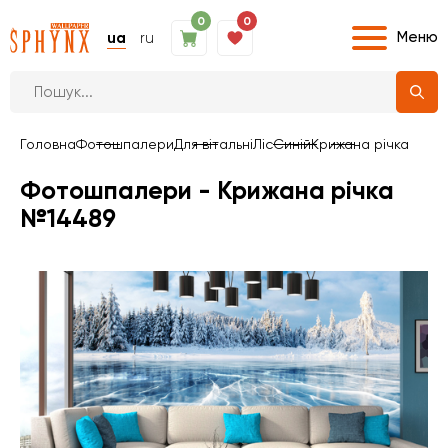
0
0
Меню
ua
ru
Головна
Фотошпалери
Для вітальні
Ліс
Синій
Крижана річка
Фотошпалери - Крижана річка
№14489