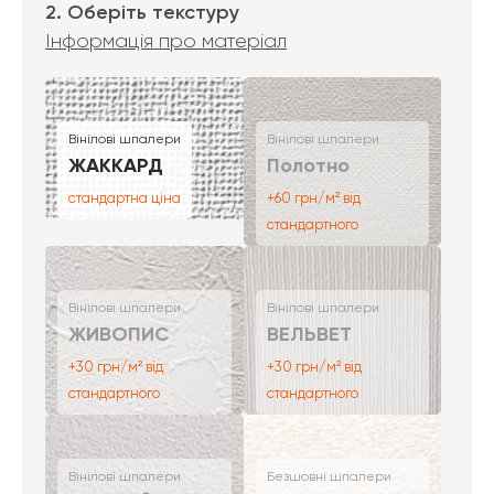
2. Оберіть текстуру
Інформація про матеріал
Вінілові шпалери
Вінілові шпалери
ЖАККАРД
Полотно
стандартна ціна
+60 грн/м² від
стандартного
Вінілові шпалери
Вінілові шпалери
ЖИВОПИС
ВЕЛЬВЕТ
+30 грн/м² від
+30 грн/м² від
стандартного
стандартного
Вінілові шпалери
Безшовні шпалери