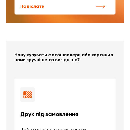
Надіслати
Чому купувати фотошпалери або картини з
нами зручніше та вигідніше?
Друк під замовлення
Б
Дайте відповідь на 5 питань і ми
В