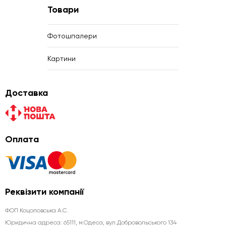
Товари
Фотошпалери
Картини
Доставка
Оплата
Реквізити компанії
ФОП Коцоловська А.С.
Юридична aдреса: 65111, м.Одеса, вул.Добровольського 134