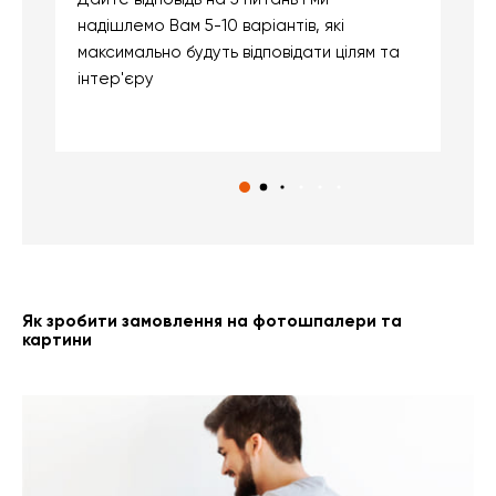
надішлемо Вам 5-10 варіантів, які
д
максимально будуть відповідати цілям та
б
інтер'єру
о
с
Як зробити замовлення на фотошпалери та
картини