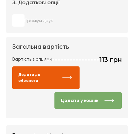
3. Додаткові опції
Преміум друк
Загальна вартість
113
грн
Вартість з опціями
Додати до
обраного
Додати у кошик