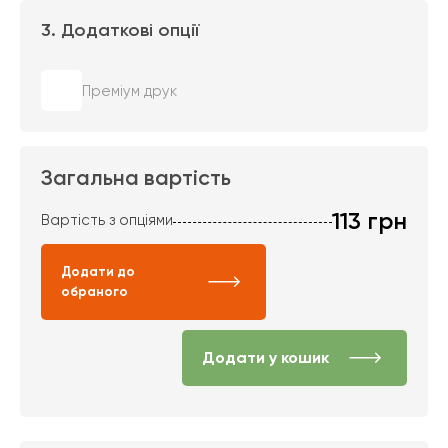
3. Додаткові опції
Преміум друк
Загальна вартість
113
грн
Вартість з опціями
Додати до
обраного
Додати у кошик