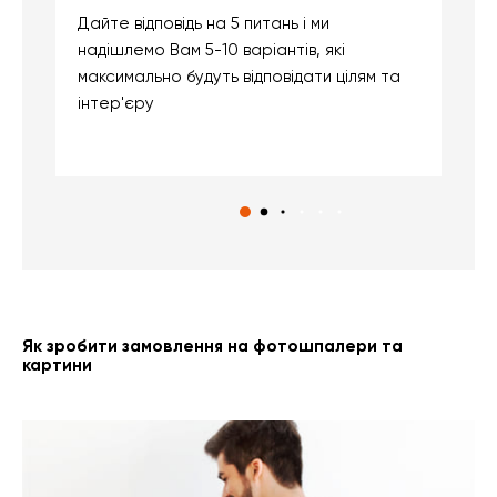
Дайте відповідь на 5 питань і ми
В
надішлемо Вам 5-10 варіантів, які
д
максимально будуть відповідати цілям та
б
інтер'єру
о
с
Як зробити замовлення на фотошпалери та
картини