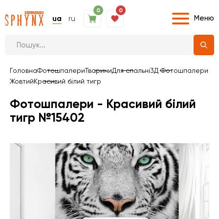
0
0
Меню
ua
ru
Головна
Фотошпалери
Тварини
Для спальні
3Д Фотошпалери
Жовтий
Красивий білий тигр
Фотошпалери - Красивий білий
тигр №15402