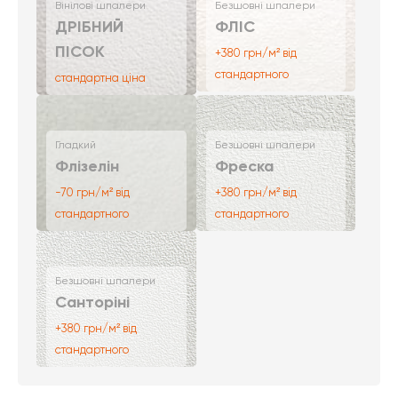
Вінілові шпалери
Безшовні шпалери
ДРІБНИЙ
ФЛІС
ПІСОК
+380 грн/м² від
стандартного
стандартна ціна
Гладкий
Безшовні шпалери
Флізелін
Фреска
-70 грн/м² від
+380 грн/м² від
стандартного
стандартного
Безшовні шпалери
Санторіні
+380 грн/м² від
стандартного